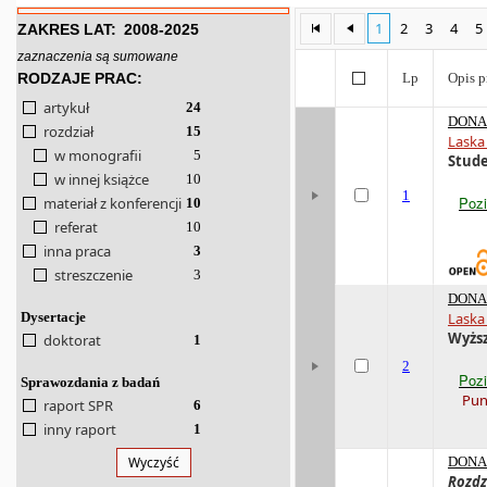
1
2
3
4
5
ZAKRES LAT:
2008-2025
zaznaczenia są sumowane
RODZAJE PRAC:
Lp
Opis p
artykuł
24
DONA 
rozdział
15
Laska
w monografii
5
Stude
w innej książce
10
1
Poz
materiał z konferencji
10
referat
10
inna praca
3
streszczenie
3
DONA 
Dysertacje
Laska
Wyższ
doktorat
1
2
Poz
Sprawozdania z badań
Pun
raport SPR
6
inny raport
1
Wyczyść
DONA 
Rozdz