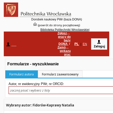
Dorobek naukowy PWr (baza DONA)
(powrót do strony początkowej)
Biblioteka Politechniki Wrocławskiej
Zgłoszenie
pracy do
bazy
PL
DONA
/
____
|
EN
Zaloguj
Zamówienie
wykazu
prac
Formularze - wyszukiwanie
Formularz autora
Formularz zaawansowany
Autor, nr ewidencyjny PWr, nr ORCID:
Wybrany autor: Fidorów-Kaprawy Natalia