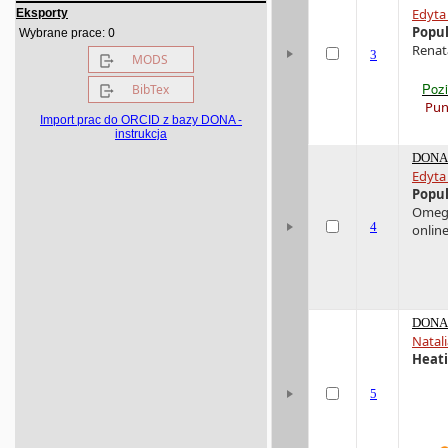
Edyta
Eksporty
Popul
0
Wybrane prace:
Renat
3
MODS
Poz
BibTex
Pun
Import prac do ORCID z bazy DONA -
instrukcja
DONA 
Edyta
Popul
Omega 
4
online
DONA 
Natal
Heati
5