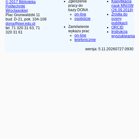
Zgłoszenie
Klasyfikacja
© 2017 Biblioteka
pracy do
nauk MNiSW
Politechniki
bazy DONA
(26.09.2018)
Wrocławskiej
on-line
Źródła do
Plac Grunwaldzki 11
osobiście
oceny
bud. D-21, pok. 104-108
publikacji
dona@pwr.edu.pl
Zamówienie
ORCID
tel. 71 320 31 63, 71
wykazu prac
Instrukcja
320 31 61
on-line
wyszukiwania
telefonicznie
wersja: 5.11.20260727.0930