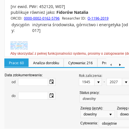
[nr ewid. PWr: 452120, W07]
publikuje również jako:
Fidorów Natalia
ORCID:
0000-0002-0162-5796
Researcher ID:
O-1196-2019
dyscyplin
inżynieria środowiska, górnictwo i energetyka [od
y:
017]
Aby skorzystać z pełnej funkcjonalności systemu, prosimy o zalogowanie (d
Prace: 60
Analiza dorobku
Cytowania: 216
Promotorstwa: 0
Data zdokumentowania:
Rok zaliczenia:
-
od
Status pracy:
do
Zasięg (język):
Zasięg 
dowolny
dowo
obojętnie
Cytowania: