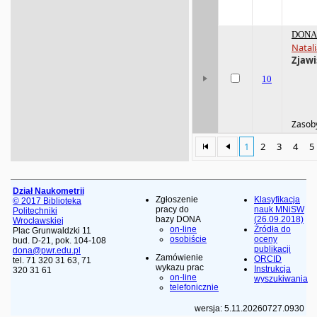
DONA 
Natali
Zjaw
10
Zasoby
1
2
3
4
5
Dział Naukometrii
Zgłoszenie
Klasyfikacja
© 2017 Biblioteka
pracy do
nauk MNiSW
Politechniki
bazy DONA
(26.09.2018)
Wrocławskiej
on-line
Źródła do
Plac Grunwaldzki 11
osobiście
oceny
bud. D-21, pok. 104-108
publikacji
dona@pwr.edu.pl
Zamówienie
ORCID
tel. 71 320 31 63, 71
wykazu prac
Instrukcja
320 31 61
on-line
wyszukiwania
telefonicznie
wersja: 5.11.20260727.0930