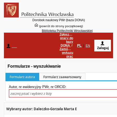
Dorobek naukowy PWr (baza DONA)
(powrót do strony początkowej)
Biblioteka Politechniki Wrocławskiej
Zgłoszenie
pracy do
bazy
PL
DONA
/
____
|
EN
Zaloguj
Zamówienie
wykazu
prac
Formularze - wyszukiwanie
Formularz autora
Formularz zaawansowany
Autor, nr ewidencyjny PWr, nr ORCID:
Wybrany autor: Daleczko-Gorzała Marta E