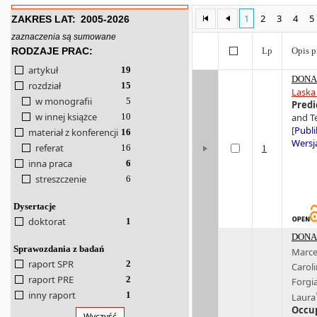
1
2
3
4
5
ZAKRES LAT:
2005-2026
zaznaczenia są sumowane
RODZAJE PRAC:
Lp
Opis p
artykuł
19
DONA 
rozdział
15
Laska
w monografii
5
Predi
w innej książce
10
and Te
[
Publi
materiał z konferencji
16
Wersja
referat
16
1
inna praca
6
streszczenie
6
Dysertacje
doktorat
1
DONA 
Sprawozdania z badań
Marce
raport SPR
2
Carol
raport PRE
2
Forgi
inny raport
1
Laura
Occup
Wyczyść