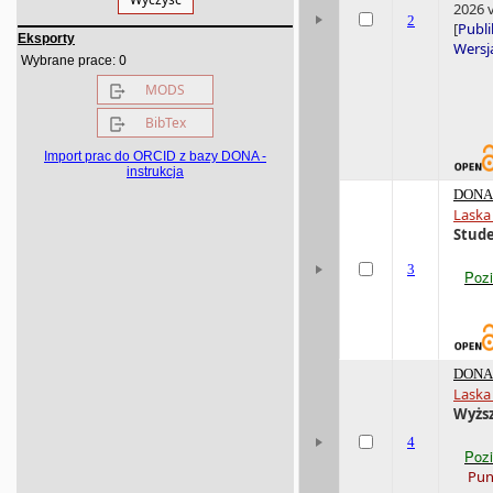
2026 v
2
[
Publi
Eksporty
Wersja
0
Wybrane prace:
MODS
BibTex
Import prac do ORCID z bazy DONA -
instrukcja
DONA 
Laska
Stude
3
Poz
DONA 
Laska
Wyższ
4
Poz
Pun