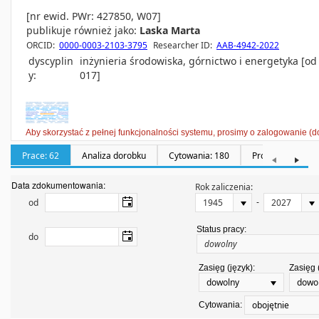
[nr ewid. PWr: 427850, W07]
publikuje również jako:
Laska Marta
ORCID:
0000-0003-2103-3795
Researcher ID:
AAB-4942-2022
dyscyplin
inżynieria środowiska, górnictwo i energetyka [od
y:
017]
Aby skorzystać z pełnej funkcjonalności systemu, prosimy o zalogowanie (d
Prace: 62
Analiza dorobku
Cytowania: 180
Promotorstwa: 0
Data zdokumentowania:
Rok zaliczenia:
-
od
Status pracy:
do
Zasięg (język):
Zasięg 
dowolny
dowo
obojętnie
Cytowania: