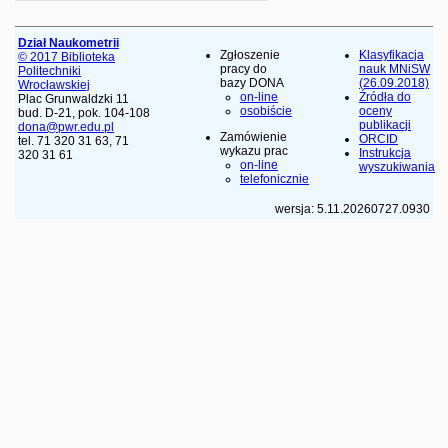
Dział Naukometrii
Zgłoszenie
Klasyfikacja
© 2017 Biblioteka
pracy do
nauk MNiSW
Politechniki
bazy DONA
(26.09.2018)
Wrocławskiej
on-line
Źródła do
Plac Grunwaldzki 11
osobiście
oceny
bud. D-21, pok. 104-108
publikacji
dona@pwr.edu.pl
Zamówienie
ORCID
tel. 71 320 31 63, 71
wykazu prac
Instrukcja
320 31 61
on-line
wyszukiwania
telefonicznie
wersja: 5.11.20260727.0930