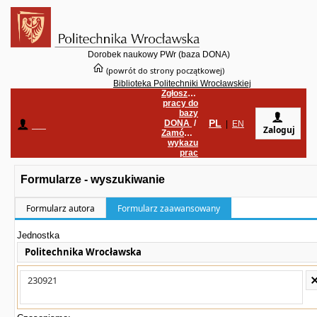
Dorobek naukowy PWr (baza DONA)
(powrót do strony początkowej)
Biblioteka Politechniki Wrocławskiej
Zgłoszenie
pracy do
bazy
PL
DONA
/
____
|
EN
Zaloguj
Zamówienie
wykazu
prac
Formularze - wyszukiwanie
Formularz autora
Formularz zaawansowany
Jednostka
Politechnika Wrocławska