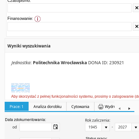
Czasopismo:
Finansowanie:
Wyniki wyszukiwania
Jednostka
:
Politechnika Wrocławska
DONA ID: 230921
Aby skorzystać z pełnej funkcjonalności systemu, prosimy o zalogowanie (d
Prace: 1
Analiza dorobku
Cytowania
Wydruki
Półka:
Data zdokumentowania:
Rok zaliczenia:
-
od
Status pracy: