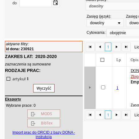
do
Zasięg (język):
Zasięg 
dowolny
dowo
obojętnie
Cytowania:
aktywne filtry:
1
Li
id dona: 230921
ZAKRES LAT:
2020-2020
Lp
Opis
zaznaczenia są sumowane
RODZAJE PRAC:
DONA
Zbig
artykuł
1
Emp
1
Wyczyść
Eksporty
Zaso
0
Wybrane prace:
MODS
1
Li
BibTex
Import prac do ORCID z bazy DONA -
instrukcja