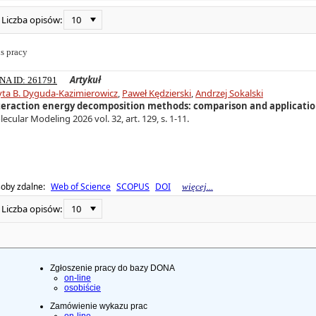
10
Liczba opisów:
s pracy
Artykuł
NA ID: 261791
yta B. Dyguda-Kazimierowicz
,
Paweł Kędzierski
,
Andrzej Sokalski
teraction energy decomposition methods: comparison and applicatio
ecular Modeling 2026 vol. 32, art. 129, s. 1-11.
oby zdalne:
Web of Science
SCOPUS
DOI
więcej...
10
Liczba opisów:
Zgłoszenie pracy do bazy DONA
on-line
osobiście
Zamówienie wykazu prac
on-line