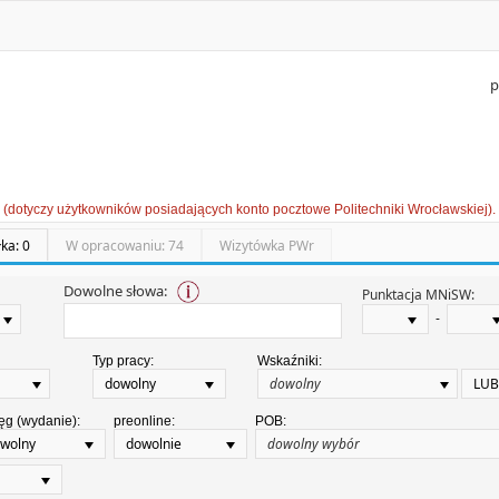
p
 (dotyczy użytkowników posiadających konto pocztowe Politechniki Wrocławskiej).
łka: 0
W opracowaniu: 74
Wizytówka PWr
Dowolne słowa:
Punktacja MNiSW:
-
Typ pracy:
Wskaźniki:
dowolny
LUB
ęg (wydanie):
preonline:
POB:
wolny
dowolnie