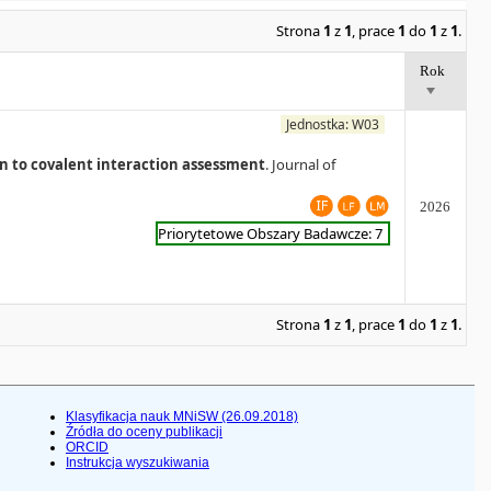
Strona
1
z
1
, prace
1
do
1
z
1
.
Rok
Jednostka: W03
n to covalent interaction assessment
. Journal of
2026
Priorytetowe Obszary Badawcze: 7
Strona
1
z
1
, prace
1
do
1
z
1
.
Klasyfikacja nauk MNiSW (26.09.2018)
Źródła do oceny publikacji
ORCID
Instrukcja wyszukiwania