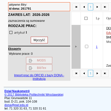
aktywne filtry:
1
id dona: 261791
ZAKRES LAT:
2026-2026
Lp
Opi
zaznaczenia są sumowane
RODZAJE PRAC:
DO
artykuł
1
Ed
In
Wyczyść
Mol
1
Eksporty
0
Wybrane prace:
MODS
Zas
BibTex
1
Import prac do ORCID z bazy DONA -
instrukcja
Dział Naukometrii
© 2017 Biblioteka Politechniki Wrocławskiej
Plac Grunwaldzki 11
bud. D-21, pok. 104-108
dona@pwr.edu.pl
tel. 71 320 31 63, 71 320 31 61