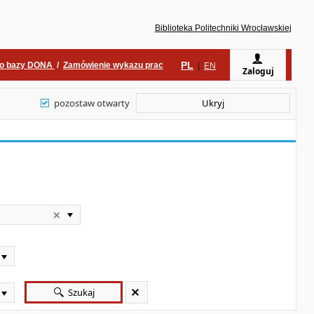
Biblioteka Politechniki Wrocławskiej
PL
do bazy DONA
/
Zamówienie wykazu prac
|
EN
Zaloguj
pozostaw otwarty
Ukryj
Szukaj