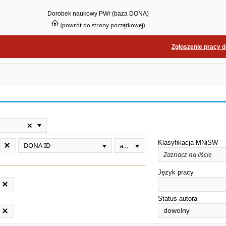
Dorobek naukowy PWr (baza DONA)
(powrót do strony początkowej)
Zgłoszenie pracy 
Klasyfikacja MNiSW
DONA ID
Zaznacz na liście
Język pracy
Status autora
dowolny