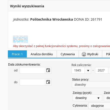
Wyniki wyszukiwania
Jednostka
:
Politechnika Wrocławska
DONA ID: 261791
Aby skorzystać z pełnej funkcjonalności systemu, prosimy o zalogowanie
Prace: 1
Analiza dorobku
Cytowania
Wydruki
Pó
Data zdokumentowania:
Rok zaliczenia:
-
od
Status pracy:
do
Zasięg (język):
Zasi
dowolny
do
obojętnie
Cytowania: