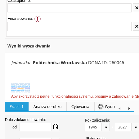
Czasopismo:
Finansowanie:
Wyniki wyszukiwania
Jednostka
:
Politechnika Wrocławska
DONA ID: 260046
Aby skorzystać z pełnej funkcjonalności systemu, prosimy o zalogowanie (d
Prace: 1
Analiza dorobku
Cytowania
Wydruki
Półka:
Data zdokumentowania:
Rok zaliczenia:
-
od
Status pracy: