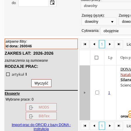
do
Zasięg (język):
Zasięg 
dowolny
dowo
obojętnie
Cytowania:
aktywne filtry:
1
Li
id dona: 260046
ZAKRES LAT:
2026-2026
Lp
Opis p
zaznaczenia są sumowane
RODZAJE PRAC:
DONA 
artykuł
1
Natal
Silan
Wyczyść
Scienc
1
Eksporty
0
Wybrane prace:
MODS
BibTex
Import prac do ORCID z bazy DONA -
1
Li
instrukcja