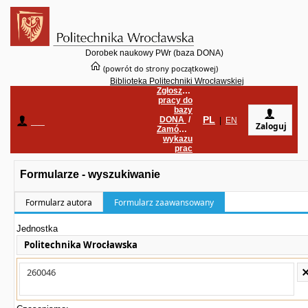
Dorobek naukowy PWr (baza DONA)
(powrót do strony początkowej)
Biblioteka Politechniki Wrocławskiej
Zgłoszenie
pracy do
bazy
PL
DONA
/
____
|
EN
Zaloguj
Zamówienie
wykazu
prac
Formularze - wyszukiwanie
Formularz autora
Formularz zaawansowany
Jednostka
Politechnika Wrocławska