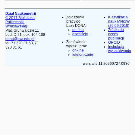
Dział Naukometrii
Zgłoszenie
Klasyfikacja
© 2017 Biblioteka
pracy do
nauk MNiSW
Politechniki
bazy DONA
(26.09.2018)
Wrocławskiej
on-line
Źródła do
Plac Grunwaldzki 11
osobiście
oceny
bud. D-21, pok. 104-108
publikacji
dona@pwr.edu.pl
Zamówienie
ORCID
tel. 71 320 31 63, 71
wykazu prac
Instrukcja
320 31 61
on-line
wyszukiwania
telefonicznie
wersja: 5.11.20260727.0930