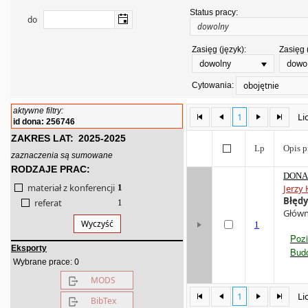
Status pracy:
do
Zasięg (język):
Zasięg 
dowolny
dowo
obojętnie
Cytowania:
aktywne filtry:
1
Li
id dona: 256746
ZAKRES LAT:
2025-2025
Lp
Opis p
zaznaczenia są sumowane
RODZAJE PRAC:
DONA 
materiał z konferencji
1
Jerzy 
Błędy
referat
1
Główny
Wyczyść
1
Pozi
Eksporty
Bud
0
Wybrane prace:
MODS
1
Li
BibTex