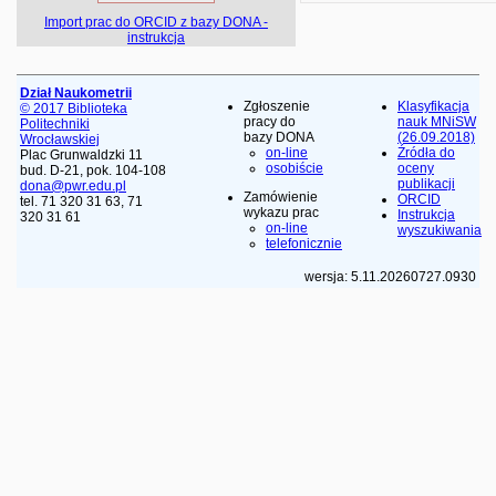
Import prac do ORCID z bazy DONA -
instrukcja
Dział Naukometrii
Zgłoszenie
Klasyfikacja
© 2017 Biblioteka
pracy do
nauk MNiSW
Politechniki
bazy DONA
(26.09.2018)
Wrocławskiej
on-line
Źródła do
Plac Grunwaldzki 11
osobiście
oceny
bud. D-21, pok. 104-108
publikacji
dona@pwr.edu.pl
Zamówienie
ORCID
tel. 71 320 31 63, 71
wykazu prac
Instrukcja
320 31 61
on-line
wyszukiwania
telefonicznie
wersja: 5.11.20260727.0930