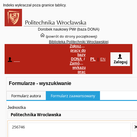
Indeks wykraczał poza granice tablicy.
Dorobek naukowy PWr (baza DONA)
(powrót do strony początkowej)
Biblioteka Politechniki Wrocławskiej
Zgłoszenie
pracy do
bazy
PL
DONA
/
____
|
EN
Zaloguj
Zamówienie
wykazu
prac
Formularze - wyszukiwanie
Formularz autora
Formularz zaawansowany
Jednostka
Politechnika Wrocławska