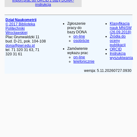
Import prac do ORCID z bazy DONA -
instrukcja
Dział Naukometrii
Zgłoszenie
Klasyfikacja
© 2017 Biblioteka
pracy do
nauk MNiSW
Politechniki
bazy DONA
(26.09.2018)
Wrocławskiej
on-line
Źródła do
Plac Grunwaldzki 11
osobiście
oceny
bud. D-21, pok. 104-108
publikacji
dona@pwr.edu.pl
Zamówienie
ORCID
tel. 71 320 31 63, 71
wykazu prac
Instrukcja
320 31 61
on-line
wyszukiwania
telefonicznie
wersja: 5.11.20260727.0930