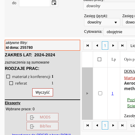
do
Zasięg (język):
Zasięg 
dowolny
dowo
obojętnie
Cytowania:
aktywne filtry:
1
Li
id dona: 255780
ZAKRES LAT:
2024-2024
Lp
Opis p
zaznaczenia są sumowane
RODZAJE PRAC:
DONA 
materiał z konferencji
1
Marta
referat
Aerod
1
meth
Wyczyść
1
Pozi
Eksporty
Scie
0
Wybrane prace:
Zasoby
MODS
1
Li
BibTex