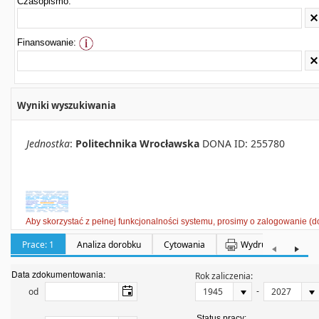
Czasopismo:
Finansowanie:
Wyniki wyszukiwania
Jednostka
:
Politechnika Wrocławska
DONA ID: 255780
Aby skorzystać z pełnej funkcjonalności systemu, prosimy o zalogowanie (d
Prace: 1
Analiza dorobku
Cytowania
Wydruki
Półka:
Data zdokumentowania:
Rok zaliczenia:
-
od
Status pracy: