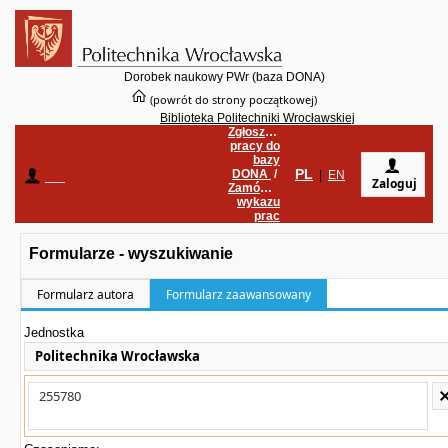
Dorobek naukowy PWr (baza DONA)
(powrót do strony początkowej)
Biblioteka Politechniki Wrocławskiej
Zgłoszenie
pracy do
bazy
PL
DONA
/
____
|
EN
Zaloguj
Zamówienie
wykazu
prac
Formularze - wyszukiwanie
Formularz autora
Formularz zaawansowany
Jednostka
Politechnika Wrocławska