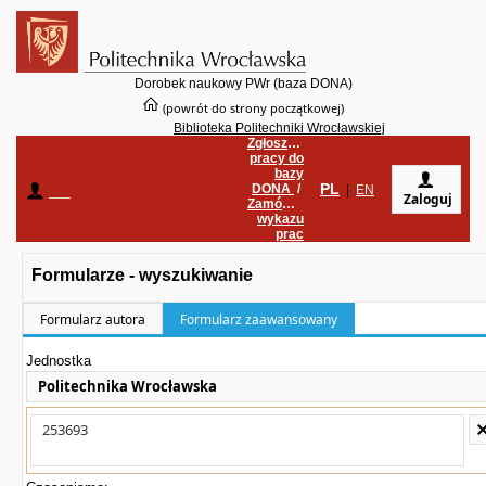
Dorobek naukowy PWr (baza DONA)
(powrót do strony początkowej)
Biblioteka Politechniki Wrocławskiej
Zgłoszenie
pracy do
bazy
PL
DONA
/
____
|
EN
Zaloguj
Zamówienie
wykazu
prac
Formularze - wyszukiwanie
Formularz autora
Formularz zaawansowany
Jednostka
Politechnika Wrocławska