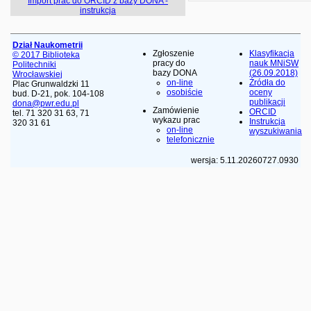
Import prac do ORCID z bazy DONA -
instrukcja
Dział Naukometrii
Zgłoszenie
Klasyfikacja
© 2017 Biblioteka
pracy do
nauk MNiSW
Politechniki
bazy DONA
(26.09.2018)
Wrocławskiej
on-line
Źródła do
Plac Grunwaldzki 11
osobiście
oceny
bud. D-21, pok. 104-108
publikacji
dona@pwr.edu.pl
Zamówienie
ORCID
tel. 71 320 31 63, 71
wykazu prac
Instrukcja
320 31 61
on-line
wyszukiwania
telefonicznie
wersja: 5.11.20260727.0930