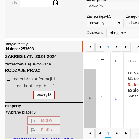
do
Zasięg (język):
Zasięg 
dowolny
dowo
obojętnie
Cytowania:
aktywne filtry:
1
Li
id dona: 253693
ZAKRES LAT:
2024-2024
Lp
Opis p
zaznaczenia są sumowane
RODZAJE PRAC:
DONA 
materiał z konferencji
Mater
1
Rados
mat.konf.niepubl.
1
Explo
Wyczyść
Synthe
1
Eksporty
0
Wybrane prace:
MODS
BibTex
1
Li