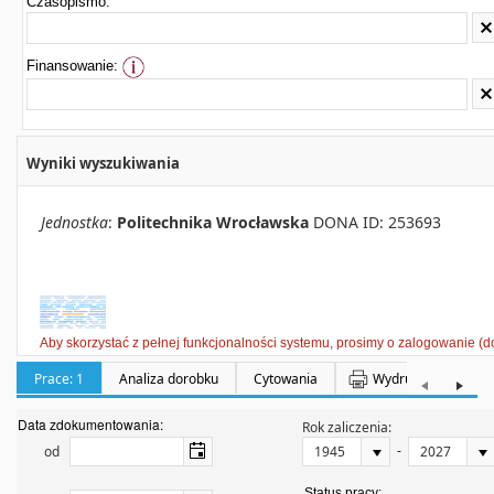
Czasopismo:
Finansowanie:
Wyniki wyszukiwania
Jednostka
:
Politechnika Wrocławska
DONA ID: 253693
Aby skorzystać z pełnej funkcjonalności systemu, prosimy o zalogowanie (d
Prace: 1
Analiza dorobku
Cytowania
Wydruki
Półka:
Data zdokumentowania:
Rok zaliczenia:
-
od
Status pracy: