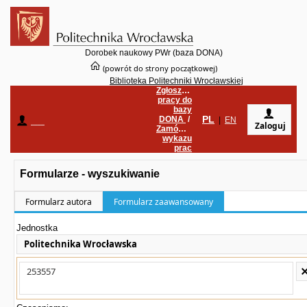
Dorobek naukowy PWr (baza DONA)
(powrót do strony początkowej)
Biblioteka Politechniki Wrocławskiej
Zgłoszenie
pracy do
bazy
PL
DONA
/
____
|
EN
Zaloguj
Zamówienie
wykazu
prac
Formularze - wyszukiwanie
Formularz autora
Formularz zaawansowany
Jednostka
Politechnika Wrocławska