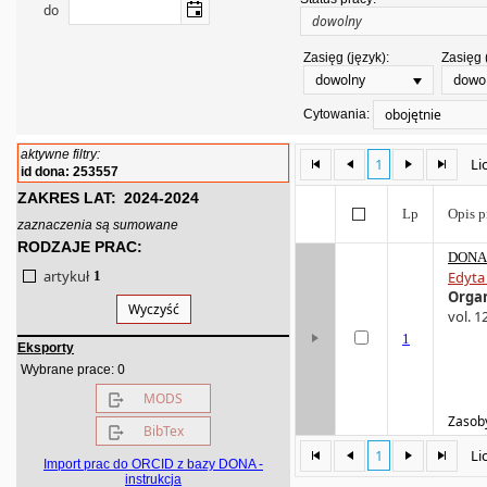
do
Zasięg (język):
Zasięg 
dowolny
dowo
obojętnie
Cytowania:
aktywne filtry:
1
Li
id dona: 253557
ZAKRES LAT:
2024-2024
Lp
Opis p
zaznaczenia są sumowane
RODZAJE PRAC:
DONA 
artykuł
1
Edyta
Organ
Wyczyść
vol. 1
1
Eksporty
0
Wybrane prace:
MODS
Zasoby
BibTex
1
Li
Import prac do ORCID z bazy DONA -
instrukcja