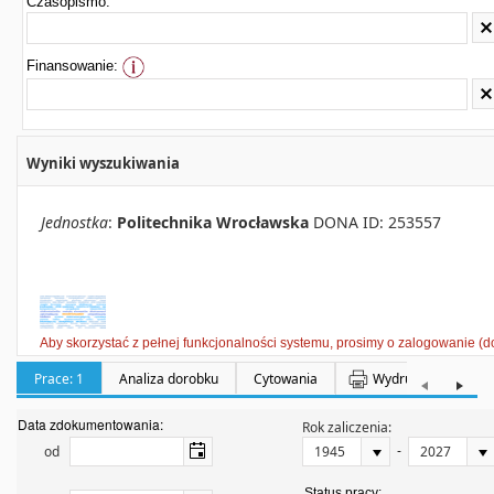
Czasopismo:
Finansowanie:
Wyniki wyszukiwania
Jednostka
:
Politechnika Wrocławska
DONA ID: 253557
Aby skorzystać z pełnej funkcjonalności systemu, prosimy o zalogowanie (d
Prace: 1
Analiza dorobku
Cytowania
Wydruki
Półka:
Data zdokumentowania:
Rok zaliczenia:
-
od
Status pracy: