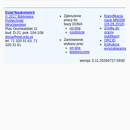
Dział Naukometrii
Zgłoszenie
Klasyfikacja
© 2017 Biblioteka
pracy do
nauk MNiSW
Politechniki
bazy DONA
(26.09.2018)
Wrocławskiej
on-line
Źródła do
Plac Grunwaldzki 11
osobiście
oceny
bud. D-21, pok. 104-108
publikacji
dona@pwr.edu.pl
Zamówienie
ORCID
tel. 71 320 31 63, 71
wykazu prac
Instrukcja
320 31 61
on-line
wyszukiwania
telefonicznie
wersja: 5.11.20260727.0930