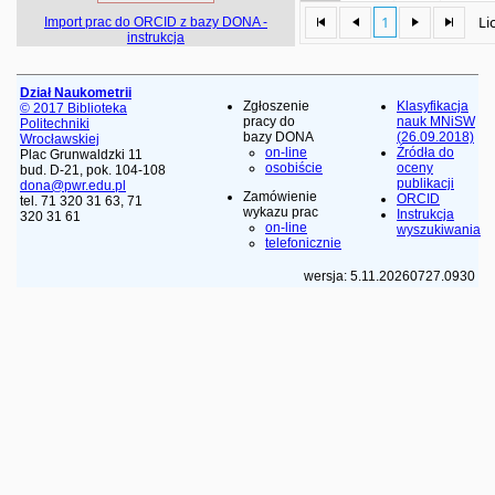
1
Li
Import prac do ORCID z bazy DONA -
instrukcja
Dział Naukometrii
Zgłoszenie
Klasyfikacja
© 2017 Biblioteka
pracy do
nauk MNiSW
Politechniki
bazy DONA
(26.09.2018)
Wrocławskiej
on-line
Źródła do
Plac Grunwaldzki 11
osobiście
oceny
bud. D-21, pok. 104-108
publikacji
dona@pwr.edu.pl
Zamówienie
ORCID
tel. 71 320 31 63, 71
wykazu prac
Instrukcja
320 31 61
on-line
wyszukiwania
telefonicznie
wersja: 5.11.20260727.0930