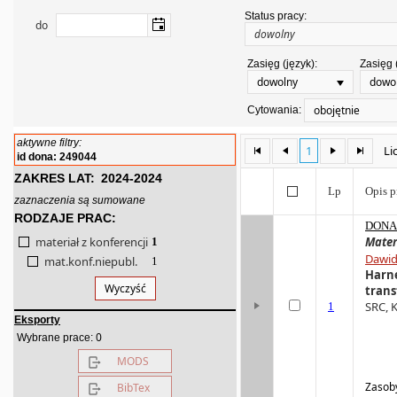
Status pracy:
do
Zasięg (język):
Zasięg 
dowolny
dowo
obojętnie
Cytowania:
aktywne filtry:
1
Li
id dona: 249044
ZAKRES LAT:
2024-2024
Lp
Opis p
zaznaczenia są sumowane
RODZAJE PRAC:
DONA 
materiał z konferencji
Mater
1
Dawid
mat.konf.niepubl.
1
Harne
Wyczyść
trans
SRC, K
1
Eksporty
0
Wybrane prace:
MODS
Zasoby
BibTex