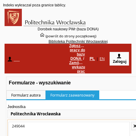
Indeks wykraczał poza granice tablicy.
Dorobek naukowy PWr (baza DONA)
(powrót do strony początkowej)
Biblioteka Politechniki Wrocławskiej
Zgłoszenie
pracy do
bazy
PL
DONA
/
____
|
EN
Zaloguj
Zamówienie
wykazu
prac
Formularze - wyszukiwanie
Formularz autora
Formularz zaawansowany
Jednostka
Politechnika Wrocławska