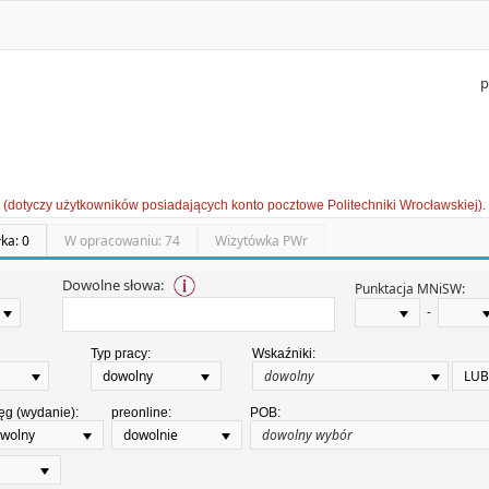
p
 (dotyczy użytkowników posiadających konto pocztowe Politechniki Wrocławskiej).
łka: 0
W opracowaniu: 74
Wizytówka PWr
Dowolne słowa:
Punktacja MNiSW:
-
Typ pracy:
Wskaźniki:
dowolny
LUB
ęg (wydanie):
preonline:
POB:
wolny
dowolnie