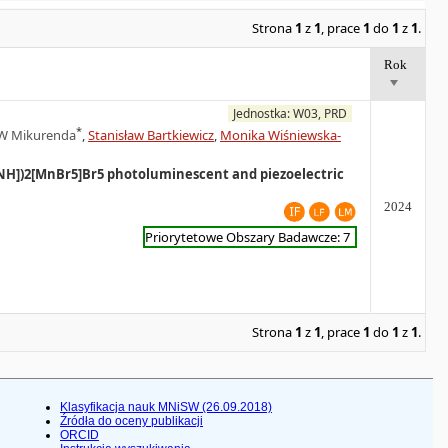
Strona
1
z
1
, prace
1
do
1
z
1
.
Rok
Jednostka: W03, PRD
*
 W Mikurenda
,
Stanisław Bartkiewicz
,
Monika Wiśniewska-
)3NH])2[MnBr5]Br5 photoluminescent and piezoelectric
2024
Priorytetowe Obszary Badawcze: 7
Strona
1
z
1
, prace
1
do
1
z
1
.
Klasyfikacja nauk MNiSW (26.09.2018)
Źródła do oceny publikacji
ORCID