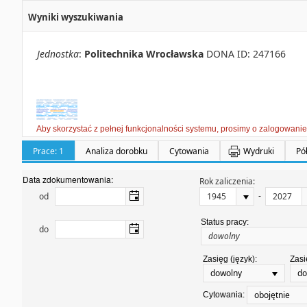
Wyniki wyszukiwania
Jednostka
:
Politechnika Wrocławska
DONA ID: 247166
Aby skorzystać z pełnej funkcjonalności systemu, prosimy o zalogowanie
Prace: 1
Analiza dorobku
Cytowania
Wydruki
Pó
Data zdokumentowania:
Rok zaliczenia:
-
od
Status pracy:
do
Zasięg (język):
Zasi
dowolny
do
obojętnie
Cytowania: