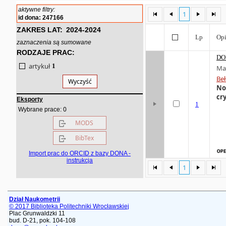
aktywne filtry:
1
id dona: 247166
ZAKRES LAT:
2024-2024
Lp
Opi
zaznaczenia są sumowane
RODZAJE PRAC:
DO
artykuł
1
Ma
Beł
Wyczyść
No
cry
Eksporty
1
0
Wybrane prace:
MODS
BibTex
Import prac do ORCID z bazy DONA -
instrukcja
1
Dział Naukometrii
© 2017 Biblioteka Politechniki Wrocławskiej
Plac Grunwaldzki 11
bud. D-21, pok. 104-108