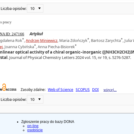
10
Liczba opisów:
s pracy
Artykuł
NA ID: 247166
*
*
*
gdalena Rok
,
Andrzej Miniewicz
,
Maria Zdończyk
,
Bartosz Zarychta
,
Julia
*
*
ej
,
Joanna Cybińska
,
Anna Piecha-Bisiorek
nlinear optical activity of a chiral organic–inorganic ([(NH3CH2CH2
stal
. Journal of Physical Chemistry Letters 2024 vol. 15, nr 19, s. 5276-5287.
Zasoby zdalne:
Web of Science
SCOPUS
DOI
więcej...
10
Liczba opisów:
Zgłoszenie pracy do bazy DONA
on-line
osobiście