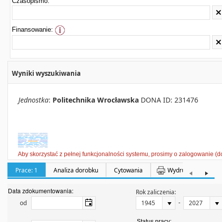
Czasopismo:
Finansowanie:
Wyniki wyszukiwania
Jednostka
:
Politechnika Wrocławska
DONA ID: 231476
Aby skorzystać z pełnej funkcjonalności systemu, prosimy o zalogowanie (d
Prace: 1
Analiza dorobku
Cytowania
Wydruki
Półka:
Data zdokumentowania:
Rok zaliczenia:
-
od
Status pracy: