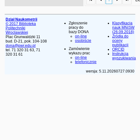
Dział Naukometrii
Zgłoszenie
Klasyfikacja
© 2017 Biblioteka
pracy do
nauk MNiSW
Politechniki
bazy DONA
(26.09.2018)
Wrocławskiej
on-line
Źródła do
Plac Grunwaldzki 11
osobiście
oceny
bud. D-21, pok. 104-108
publikacji
dona@pwr.edu.pl
Zamówienie
ORCID
tel. 71 320 31 63, 71
wykazu prac
Instrukcja
320 31 61
on-line
wyszukiwania
telefonicznie
wersja: 5.11.20260727.0930