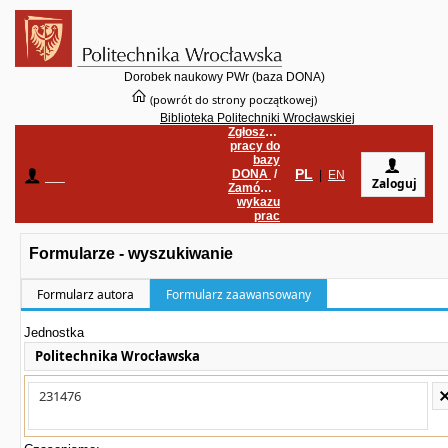
Dorobek naukowy PWr (baza DONA)
(powrót do strony początkowej)
Biblioteka Politechniki Wrocławskiej
Zgłoszenie
pracy do
bazy
PL
DONA
/
____
|
EN
Zaloguj
Zamówienie
wykazu
prac
Formularze - wyszukiwanie
Formularz autora
Formularz zaawansowany
Jednostka
Politechnika Wrocławska