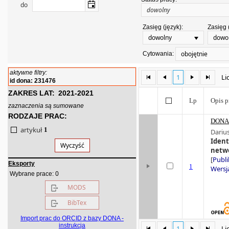
do
Zasięg (język):
Zasięg 
dowolny
dowo
obojętnie
Cytowania:
aktywne filtry:
1
Li
id dona: 231476
ZAKRES LAT:
2021-2021
Lp
Opis p
zaznaczenia są sumowane
RODZAJE PRAC:
DONA 
artykuł
1
Dariu
Ident
Wyczyść
netw
[
Publi
Eksporty
1
Wersja
0
Wybrane prace:
MODS
BibTex
Import prac do ORCID z bazy DONA -
instrukcja
1
Li