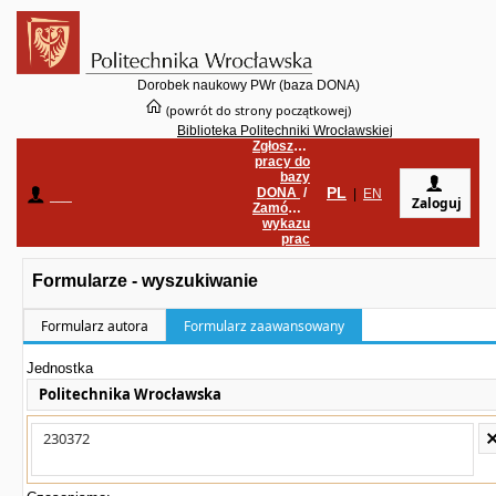
Dorobek naukowy PWr (baza DONA)
(powrót do strony początkowej)
Biblioteka Politechniki Wrocławskiej
Zgłoszenie
pracy do
bazy
PL
DONA
/
____
|
EN
Zaloguj
Zamówienie
wykazu
prac
Formularze - wyszukiwanie
Formularz autora
Formularz zaawansowany
Jednostka
Politechnika Wrocławska