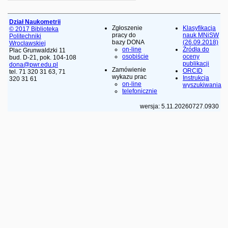
Dział Naukometrii
Zgłoszenie
Klasyfikacja
© 2017 Biblioteka
pracy do
nauk MNiSW
Politechniki
bazy DONA
(26.09.2018)
Wrocławskiej
on-line
Źródła do
Plac Grunwaldzki 11
osobiście
oceny
bud. D-21, pok. 104-108
publikacji
dona@pwr.edu.pl
Zamówienie
ORCID
tel. 71 320 31 63, 71
wykazu prac
Instrukcja
320 31 61
on-line
wyszukiwania
telefonicznie
wersja: 5.11.20260727.0930