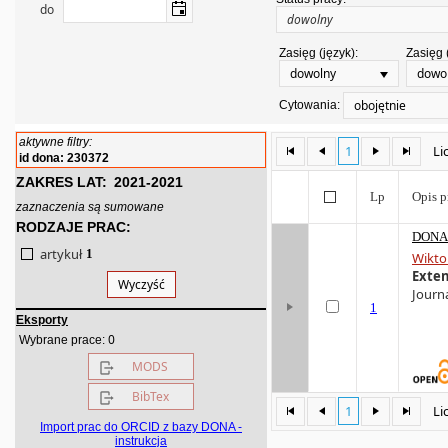
do
Zasięg (język):
Zasięg 
dowolny
dowo
obojętnie
Cytowania:
aktywne filtry:
1
Li
id dona: 230372
ZAKRES LAT:
2021-2021
Lp
Opis p
zaznaczenia są sumowane
RODZAJE PRAC:
DONA 
artykuł
1
Wikto
Exten
Wyczyść
Journa
1
Eksporty
0
Wybrane prace:
MODS
BibTex
1
Li
Import prac do ORCID z bazy DONA -
instrukcja