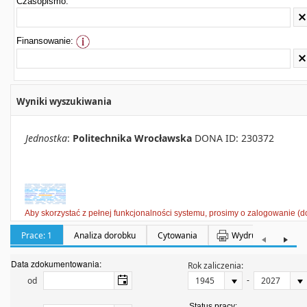
Czasopismo:
Finansowanie:
Wyniki wyszukiwania
Jednostka
:
Politechnika Wrocławska
DONA ID: 230372
Aby skorzystać z pełnej funkcjonalności systemu, prosimy o zalogowanie (d
Prace: 1
Analiza dorobku
Cytowania
Wydruki
Półka:
Data zdokumentowania:
Rok zaliczenia:
-
od
Status pracy: