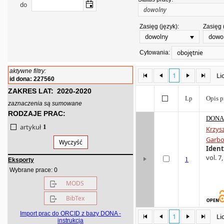
do
Zasięg (język):
Zasięg 
dowolny
dowo
obojętnie
Cytowania:
aktywne filtry:
1
Li
id dona: 227560
ZAKRES LAT:
2020-2020
Lp
Opis p
zaznaczenia są sumowane
RODZAJE PRAC:
DONA 
artykuł
1
Krzysz
Garbo
Wyczyść
Ident
vol. 7,
1
Eksporty
0
Wybrane prace:
MODS
BibTex
Import prac do ORCID z bazy DONA -
1
Li
instrukcja