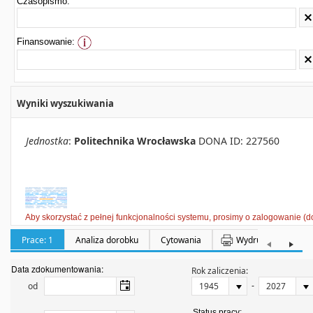
Czasopismo:
Finansowanie:
Wyniki wyszukiwania
Jednostka
:
Politechnika Wrocławska
DONA ID: 227560
Aby skorzystać z pełnej funkcjonalności systemu, prosimy o zalogowanie (d
Prace: 1
Analiza dorobku
Cytowania
Wydruki
Półka:
Data zdokumentowania:
Rok zaliczenia:
-
od
Status pracy: