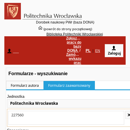
Dorobek naukowy PWr (baza DONA)
(powrót do strony początkowej)
Biblioteka Politechniki Wrocławskiej
Zgłoszenie
pracy do
bazy
PL
DONA
/
____
|
EN
Zaloguj
Zamówienie
wykazu
prac
Formularze - wyszukiwanie
Formularz autora
Formularz zaawansowany
Jednostka
Politechnika Wrocławska