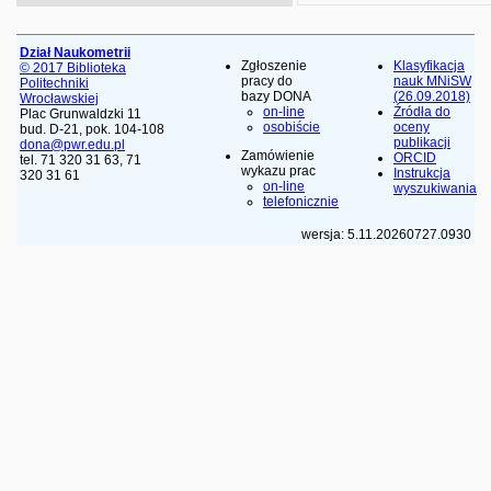
Dział Naukometrii
Zgłoszenie
Klasyfikacja
© 2017 Biblioteka
pracy do
nauk MNiSW
Politechniki
bazy DONA
(26.09.2018)
Wrocławskiej
on-line
Źródła do
Plac Grunwaldzki 11
osobiście
oceny
bud. D-21, pok. 104-108
publikacji
dona@pwr.edu.pl
Zamówienie
ORCID
tel. 71 320 31 63, 71
wykazu prac
Instrukcja
320 31 61
on-line
wyszukiwania
telefonicznie
wersja: 5.11.20260727.0930