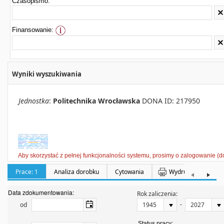
Czasopismo:
Finansowanie:
Wyniki wyszukiwania
Jednostka
:
Politechnika Wrocławska
DONA ID: 217950
Aby skorzystać z pełnej funkcjonalności systemu, prosimy o zalogowanie (d
Prace: 1
Analiza dorobku
Cytowania
Wydruki
Półka:
Data zdokumentowania:
Rok zaliczenia:
-
od
Status pracy: