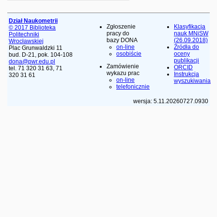
Dział Naukometrii
Zgłoszenie
Klasyfikacja
© 2017 Biblioteka
pracy do
nauk MNiSW
Politechniki
bazy DONA
(26.09.2018)
Wrocławskiej
on-line
Źródła do
Plac Grunwaldzki 11
osobiście
oceny
bud. D-21, pok. 104-108
publikacji
dona@pwr.edu.pl
Zamówienie
ORCID
tel. 71 320 31 63, 71
wykazu prac
Instrukcja
320 31 61
on-line
wyszukiwania
telefonicznie
wersja: 5.11.20260727.0930