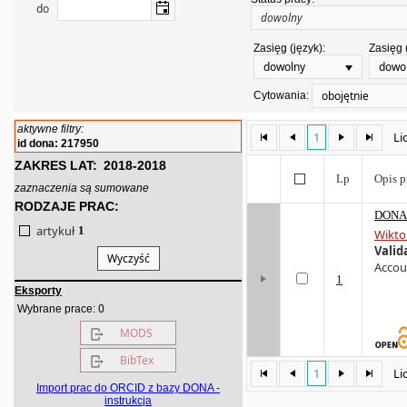
do
Zasięg (język):
Zasięg 
dowolny
dowo
obojętnie
Cytowania:
aktywne filtry:
1
Li
id dona: 217950
ZAKRES LAT:
2018-2018
Lp
Opis p
zaznaczenia są sumowane
RODZAJE PRAC:
DONA 
artykuł
1
Wikto
Valid
Wyczyść
Accoun
1
Eksporty
0
Wybrane prace:
MODS
BibTex
1
Li
Import prac do ORCID z bazy DONA -
instrukcja