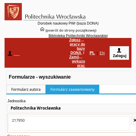
Dorobek naukowy PWr (baza DONA)
(powrót do strony początkowej)
Biblioteka Politechniki Wrocławskiej
Zgłoszenie
pracy do
bazy
PL
DONA
/
____
|
EN
Zaloguj
Zamówienie
wykazu
prac
Formularze - wyszukiwanie
Formularz autora
Formularz zaawansowany
Jednostka
Politechnika Wrocławska