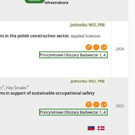
infrastruktura
Jednostka: W02, PRB
sts in the polish construction sector
. Applied Sciences
2026
Priorytetowe Obszary Badawcze: 1, 4
Jednostka: W02, PRB
*
*
rz
,
Filip Šmalec
ms in support of sustainable occupational safety
2025
Priorytetowe Obszary Badawcze: 1, 4