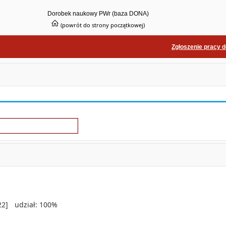
Dorobek naukowy PWr (baza DONA)
(powrót do strony początkowej)
Zgłoszenie pracy 
22]
udział: 100%