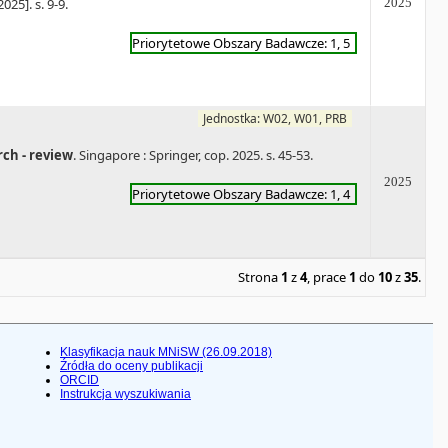
025]. s. 9-9.
2025
Priorytetowe Obszary Badawcze: 1, 5
Jednostka: W02, W01, PRB
rch - review
. Singapore : Springer, cop. 2025. s. 45-53.
2025
Priorytetowe Obszary Badawcze: 1, 4
Strona
1
z
4
, prace
1
do
10
z
35
.
Klasyfikacja nauk MNiSW (26.09.2018)
Źródła do oceny publikacji
ORCID
Instrukcja wyszukiwania