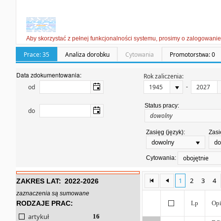
Aby skorzystać z pełnej funkcjonalności systemu, prosimy o zalogowanie
Prace: 35
Analiza dorobku
Cytowania
Promotorstwa: 0
Data zdokumentowania:
Rok zaliczenia:
-
od
Status pracy:
do
Zasięg (język):
Zasi
dowolny
do
obojętnie
Cytowania:
1
2
3
4
ZAKRES LAT:
2022-2026
zaznaczenia są sumowane
RODZAJE PRAC:
Lp
Opi
artykuł
16