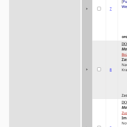
[
Pu
Wer
7
DO
Ma
Bo
Za
Nau
Kra
8
Zas
DO
Ma
Zu
Im
Now