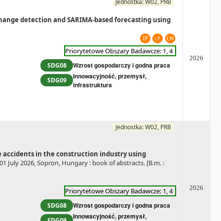
Jednostka: W02, PRB
l change detection and SARIMA-based forecasting using
Priorytetowe Obszary Badawcze: 1, 4
2026
Wzrost gospodarczy i godna praca
SDG08
Innowacyjność, przemysł,
SDG09
infrastruktura
Jednostka: W02, PRB
e accidents in the construction industry using
01 July 2026, Sopron, Hungary : book of abstracts. [B.m. :
2026
Priorytetowe Obszary Badawcze: 1, 4
Wzrost gospodarczy i godna praca
SDG08
Innowacyjność, przemysł,
SDG09