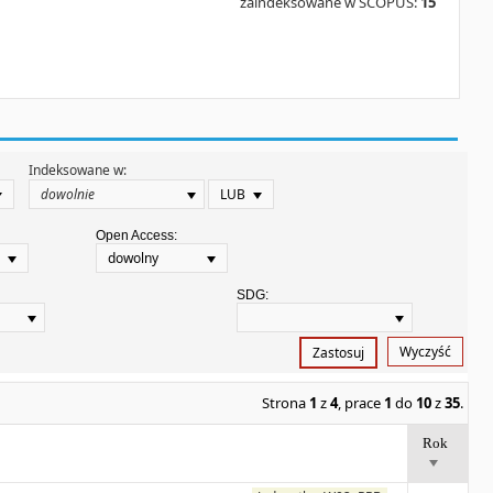
zaindeksowane w SCOPUS:
15
Indeksowane w:
LUB
Open Access:
dowolny
SDG:
Wyczyść
Zastosuj
Strona
1
z
4
, prace
1
do
10
z
35
.
Rok