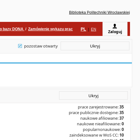
Biblioteka Politechniki Wrocławskiej
PL
do bazy DONA
/
Zamówienie wykazu prac
|
EN
Zaloguj
pozostaw otwarty
Ukryj
Ukryj
prace zarejestrowane:
35
prace publicznie dostępne:
35
naukowe afiliowane:
37
naukowe nieafiliowane:
0
popularnonaukowe:
0
zaindeksowane w WoS CC:
10