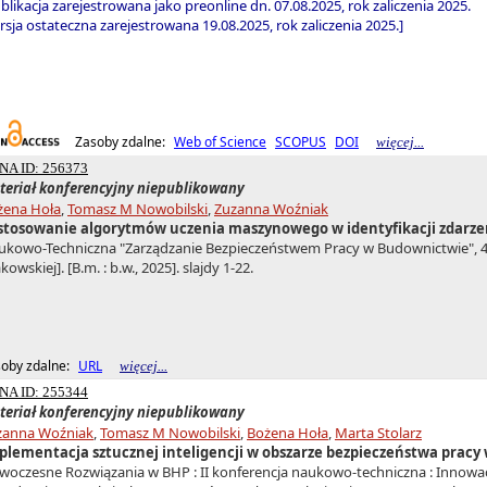
blikacja zarejestrowana jako preonline dn. 07.08.2025, rok zaliczenia 2025.
sja ostateczna zarejestrowana 19.08.2025, rok zaliczenia 2025.]
Zasoby zdalne:
Web of Science
SCOPUS
DOI
więcej...
NA ID: 256373
teriał konferencyjny niepublikowany
żena Hoła
,
Tomasz M Nowobilski
,
Zuzanna Woźniak
stosowanie algorytmów uczenia maszynowego w identyfikacji zdarz
kowo-Techniczna "Zarządzanie Bezpieczeństwem Pracy w Budownictwie", 4-6.0
kowskiej]. [B.m. : b.w., 2025]. slajdy 1-22.
oby zdalne:
URL
więcej...
NA ID: 255344
teriał konferencyjny niepublikowany
zanna Woźniak
,
Tomasz M Nowobilski
,
Bożena Hoła
,
Marta Stolarz
plementacja sztucznej inteligencji w obszarze bezpieczeństwa prac
oczesne Rozwiązania w BHP : II konferencja naukowo-techniczna : Innowac