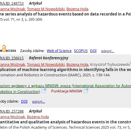
Artykuł
NA ID: 249753
zanna Woźniak
,
Tomasz M Nowobilski
,
Bożena Hoła
me series analysis of hazardous events based on data recorded in a P
5 vol. 71, nr 3, s. 295-309.
Zasoby zdalne:
Web of Science
SCOPUS
DOI
więcej...
Referat konferencyjny
NA ID: 256615
zanna Woźniak
,
Tomasz M Nowobilski
,
Bożena Hoła
,
Krzysztof Trybuszewski
plication of machine learning algorithms in identifying falls in the 
omation and Robotics in Construction (IAARC), 2025. s. 139-144.
oziom wydawcy z wykazu MNiSW: spoza (International Association for Auto
Punktacja MNiSW
obotics in Construction)
oby zdalne:
DOI
więcej...
Artykuł
NA ID: 257288
zanna Woźniak
,
Bożena Hoła
antitative and qualitative analysis of hazardous events in the constru
letin of the Polish Academy of Sciences. Technical Sciences 2025 vol. 73, nr 5, 