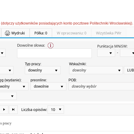
 (dotyczy użytkowników posiadających konto pocztowe Politechniki Wrocławskiej).
Wydruki
Półka: 0
W opracowaniu: 0
Wizytówka PWr
Dowolne słowa:
Punktacja MNiSW:
-
Typ pracy:
Wskaźniki:
dowolny
LUB
ęg (wydanie):
preonline:
POB:
wolny
dowolnie
10
Liczba opisów:
s pracy