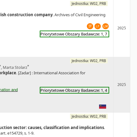
Jednostka: W02, PRB
olish construction company
. Archives of Civil Engineering
2025
Priorytetowe Obszary Badawcze: 1, 7
Jednostka: W02, PRB
*
*
,
Marta Stolarz
workplace
. [Zadar] : International Association for
2025
mation and
Priorytetowe Obszary Badawcze: 1, 4
Jednostka: W02, PRB
ction sector: causes, classification and implications
.
art. e154729, s. 1-9.