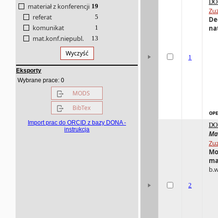
DO
materiał z konferencji
19
Zu
referat
5
De
komunikat
1
nat
mat.konf.niepubl.
13
Wyczyść
1
Eksporty
0
Wybrane prace:
MODS
BibTex
Import prac do ORCID z bazy DONA -
DO
instrukcja
Ma
Zu
Mo
ma
b.w
2