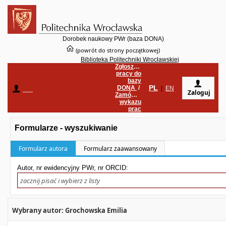
Dorobek naukowy PWr (baza DONA)
(powrót do strony początkowej)
Biblioteka Politechniki Wrocławskiej
Zgłoszenie
pracy do
bazy
PL
DONA
/
____
|
EN
Zaloguj
Zamówienie
wykazu
prac
Formularze - wyszukiwanie
Formularz autora
Formularz zaawansowany
Autor, nr ewidencyjny PWr, nr ORCID:
Wybrany autor: Grochowska Emilia