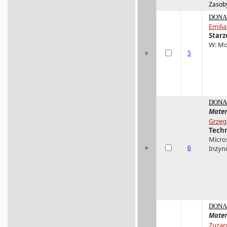
Zasoby
DONA 
Emili
Starz
W: Mo
5
DONA 
Mater
Grzego
Techn
Micro
6
Inżyni
DONA 
Mater
Zuzan