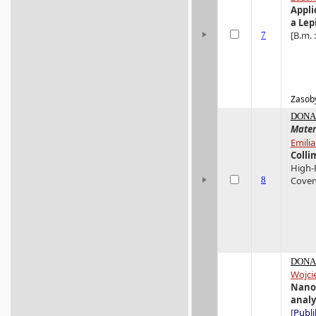
Appli
a Lep
[B.m. :
7
Zasoby
DONA 
Mater
Emili
Colli
High-
8
Covent
DONA 
Wojci
Nanoa
analy
[
Publi