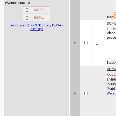
0
Wybrane prace:
MODS
BibTex
DONA 
Import prac do ORCID z bazy DONA -
Emili
instrukcja
Rheol
proce
3
Zasoby
DONA 
Krzys
Enhan
Journa
[
Publi
Wersja
4