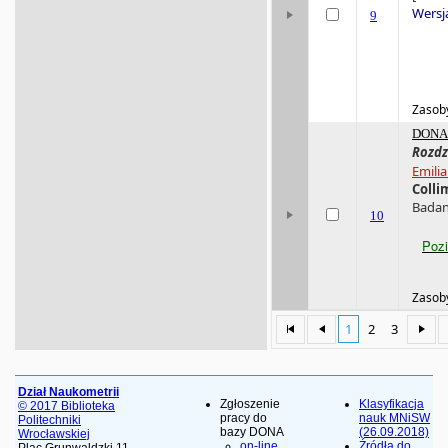
Wersja
9
Zasoby
DONA 
Rozdz
Emili
Colli
Badani
10
Pozi
Zasoby
1
2
3
Dział Naukometrii
Zgłoszenie
Klasyfikacja
© 2017 Biblioteka
pracy do
nauk MNiSW
Politechniki
bazy DONA
(26.09.2018)
Wrocławskiej
on-line
Źródła do
Plac Grunwaldzki 11