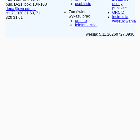
osobiście
oceny
bud. D-21, pok. 104-108
publikacji
dona@pwr.edu.pl
Zamówienie
ORCID
tel. 71 320 31 63, 71
wykazu prac
Instrukcja
320 31 61
on-line
wyszukiwania
telefonicznie
wersja: 5.11.20260727.0930