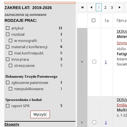
1
2
3
ZAKRES LAT:
2019-2026
zaznaczenia są sumowane
RODZAJE PRAC:
Lp
Opis p
artykuł
11
DONA 
rozdział
1
Mater
w monografii
1
Szymo
materiał z konferencji
6
Abílio
mat.konf.niepubl.
6
Fatig
Intern
inna praca
5
1
Societ
streszczenie
5
Dokumenty Urzędu Patentowego
zgłoszenie patentowe
1
nieopublikowane
1
Sprawozdania z badań
DONA 
Emili
raport SPR
5
Multi
Wyczyść
s. 1-22
2
Eksporty