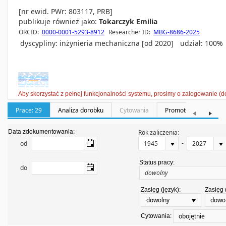
[nr ewid. PWr: 803117, PRB]
publikuje również jako:
Tokarczyk Emilia
ORCID:
0000-0001-5293-8912
Researcher ID:
MBG-8686-2025
dyscypliny:
inżynieria mechaniczna [od 2020]
udział: 100%
Aby skorzystać z pełnej funkcjonalności systemu, prosimy o zalogowanie (d
Prace: 29
Analiza dorobku
Cytowania
Promotorstwa: 0
Data zdokumentowania:
Rok zaliczenia:
-
od
Status pracy:
do
Zasięg (język):
Zasięg 
dowolny
dowo
obojętnie
Cytowania: