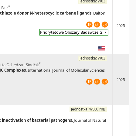
Jednostka: W03
*
 Bisz
d thiazole donor N-heterocyclic carbene ligands
. Dalton
2025
Priorytetowe Obszary Badawcze: 2, 7
Jednostka: W03
*
tta Ochędzan-Siodłak
NHC Complexes
. International Journal of Molecular Sciences
2025
Jednostka: W03, PRB
 inactivation of bacterial pathogens
. Journal of Natural