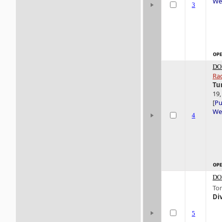
Wer
3
DO
Ra
Tu
19,
[
Pu
Wer
4
DO
To
Di
5