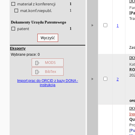
DO
materiał z konferencji
1
Pa
mat.konf.niepubl.
1
IP
Tra
Dokumenty Urzędu Patentowego
1
patent
1
Wyczyść
Zas
Eksporty
0
Wybrane prace:
DO
MODS
Ka
RO
BibTex
202
2
Import prac do ORCID z bazy DONA -
instrukcja
DO
Ir
Qu
Pro
[
Pu