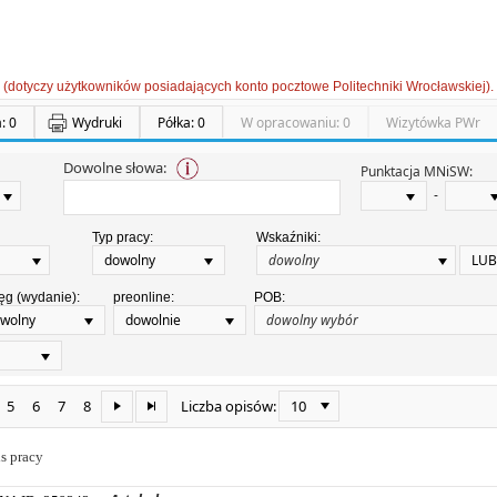
 (dotyczy użytkowników posiadających konto pocztowe Politechniki Wrocławskiej).
: 0
Wydruki
Półka: 0
W opracowaniu: 0
Wizytówka PWr
Dowolne słowa:
Punktacja MNiSW:
-
Typ pracy:
Wskaźniki:
dowolny
LUB
ęg (wydanie):
preonline:
POB:
wolny
dowolnie
5
6
7
8
10
Liczba opisów:
s pracy