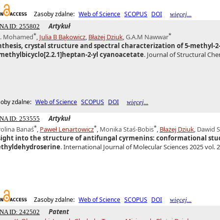
Zasoby zdalne:
Web of Science
SCOPUS
DOI
więcej...
Artykuł
NA ID: 255802
*
*
 S. Mohamed
,
Julia B Bąkowicz
,
Błażej Dziuk
,
G.A.M Nawwar
nthesis, crystal structure and spectral characterization of 5-methyl-2
imethylbicyclo[2.2.1]heptan-2-yl cyanoacetate
. Journal of Structural Chem
oby zdalne:
Web of Science
SCOPUS
DOI
więcej...
Artykuł
NA ID: 253555
*
*
*
olina Banaś
,
Paweł Lenartowicz
,
Monika Staś-Bobis
,
Błażej Dziuk
,
Dawid S
sight into the structure of antifungal cyrmenins: conformational stu
thyldehydroserine
. International Journal of Molecular Sciences 2025 vol. 26,
Zasoby zdalne:
Web of Science
SCOPUS
DOI
więcej...
Patent
NA ID: 242502