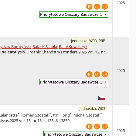
2025
Priorytetowe Obszary Badawcze: 5, 7
Jednostka: W03, PRB
ysław Boratyński
,
Rafał K Szabla
,
Rafał Kowalczyk
ne catalysis
. Organic Chemistry Frontiers 2025 vol. 12, nr
2025
Priorytetowe Obszary Badawcze: 3, 7
Jednostka: W03
*
*
*
*
Lalancette
,
Roman Szostak
,
Xin Hong
,
Michal Szostak
alysis 2025 vol. 15, nr 16, s. 13846-13859.
2025
Priorytetowe Obszary Badawcze: 7