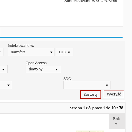
zaindeksowane w SCOPUS:
66
Indeksowane w:
LUB
Open Access:
dowolny
SDG:
Wyczyść
Zastosuj
Strona
1
z
8
, prace
1
do
10
z
78
.
Rok