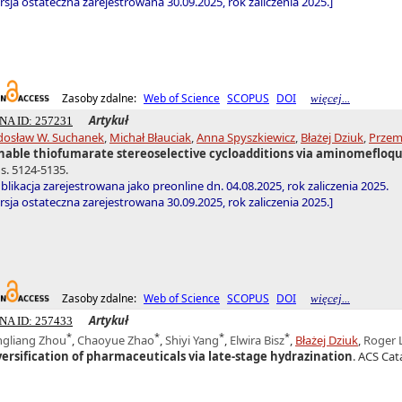
sja ostateczna zarejestrowana 30.09.2025, rok zaliczenia 2025.]
Zasoby zdalne:
Web of Science
SCOPUS
DOI
więcej...
Artykuł
NA ID: 257231
dosław W. Suchanek
,
Michał Błauciak
,
Anna Spyszkiewicz
,
Błażej Dziuk
,
Przem
nable thiofumarate stereoselective cycloadditions via aminomefloqui
 s. 5124-5135.
blikacja zarejestrowana jako preonline dn. 04.08.2025, rok zaliczenia 2025.
sja ostateczna zarejestrowana 30.09.2025, rok zaliczenia 2025.]
Zasoby zdalne:
Web of Science
SCOPUS
DOI
więcej...
Artykuł
NA ID: 257433
*
*
*
*
ngliang Zhou
,
Chaoyue Zhao
,
Shiyi Yang
,
Elwira Bisz
,
Błażej Dziuk
,
Roger 
versification of pharmaceuticals via late-stage hydrazination
. ACS Cat