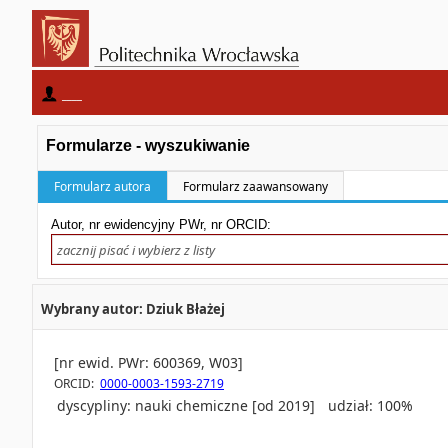
____
Formularze - wyszukiwanie
Formularz autora
Formularz zaawansowany
Autor, nr ewidencyjny PWr, nr ORCID:
Wybrany autor: Dziuk Błażej
[nr ewid. PWr: 600369, W03]
ORCID:
0000-0003-1593-2719
dyscypliny:
nauki chemiczne [od 2019]
udział: 100%