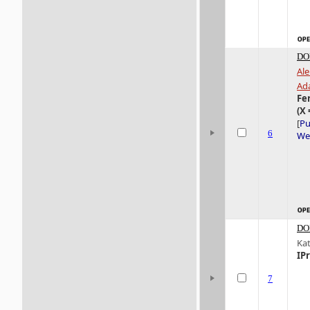
DO
Ale
Ad
Fe
(X 
[
Pu
6
Wer
DO
Ka
IP
7