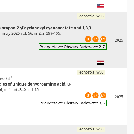
Jednostka: W03
-(propan-2-yl)cyclohexyl cyanoacetate and 1,3,3-
istry 2025 vol. 66, nr 2, s. 399-406.
2025
Priorytetowe Obszary Badawcze: 2, 7
Jednostka: W03
*
iodłak
dies of unique dehydroamino acid, O-
 nr 1, art. 340, s. 1-15.
2025
Priorytetowe Obszary Badawcze: 3, 5
Jednostka: W03