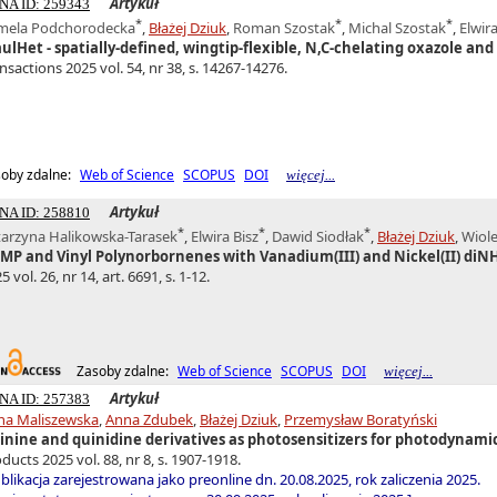
Artykuł
NA ID: 259343
*
*
*
mela Podchorodecka
,
Błażej Dziuk
,
Roman Szostak
,
Michal Szostak
,
Elwira
aulHet - spatially-defined, wingtip-flexible, N,C-chelating oxazole an
nsactions 2025 vol. 54, nr 38, s. 14267-14276.
oby zdalne:
Web of Science
SCOPUS
DOI
więcej...
Artykuł
NA ID: 258810
*
*
*
tarzyna Halikowska-Tarasek
,
Elwira Bisz
,
Dawid Siodłak
,
Błażej Dziuk
,
Wiole
MP and Vinyl Polynorbornenes with Vanadium(III) and Nickel(II) di
5 vol. 26, nr 14, art. 6691, s. 1-12.
Zasoby zdalne:
Web of Science
SCOPUS
DOI
więcej...
Artykuł
NA ID: 257383
ena Maliszewska
,
Anna Zdubek
,
Błażej Dziuk
,
Przemysław Boratyński
inine and quinidine derivatives as photosensitizers for photodynamic
ducts 2025 vol. 88, nr 8, s. 1907-1918.
blikacja zarejestrowana jako preonline dn. 20.08.2025, rok zaliczenia 2025.