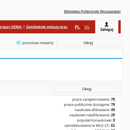
Biblioteka Politechniki Wrocławskiej
PL
do bazy DONA
/
Zamówienie wykazu prac
|
EN
Zaloguj
pozostaw otwarty
Ukryj
Ukryj
prace zarejestrowane:
78
prace publicznie dostępne:
78
naukowe afiliowane:
49
naukowe nieafiliowane:
29
popularnonaukowe:
0
zaindeksowane w WoS CC:
62