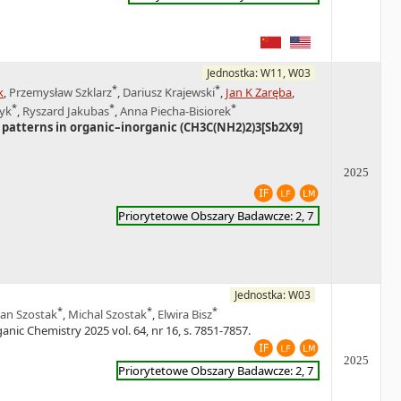
Jednostka: W11, W03
*
*
k
,
Przemysław Szklarz
,
Dariusz Krajewski
,
Jan K Zaręba
,
*
*
*
zyk
,
Ryszard Jakubas
,
Anna Piecha-Bisiorek
ic patterns in organic–inorganic (CH3C(NH2)2)3[Sb2X9]
2025
Priorytetowe Obszary Badawcze: 2, 7
Jednostka: W03
*
*
*
an Szostak
,
Michal Szostak
,
Elwira Bisz
ganic Chemistry 2025 vol. 64, nr 16, s. 7851-7857.
2025
Priorytetowe Obszary Badawcze: 2, 7