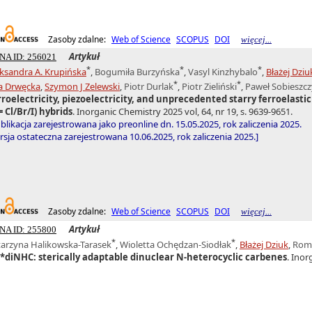
Zasoby zdalne:
Web of Science
SCOPUS
DOI
więcej...
Artykuł
NA ID: 256021
*
*
*
ksandra A. Krupińska
,
Bogumiła Burzyńska
,
Vasyl Kinzhybalo
,
Błażej Dziu
*
*
a Drwęcka
,
Szymon J Zelewski
,
Piotr Durlak
,
Piotr Zieliński
,
Paweł Sobieszc
rroelectricity, piezoelectricity, and unprecedented starry ferroelast
= Cl/Br/I) hybrids
. Inorganic Chemistry 2025 vol, 64, nr 19, s. 9639-9651.
blikacja zarejestrowana jako preonline dn. 15.05.2025, rok zaliczenia 2025.
sja ostateczna zarejestrowana 10.06.2025, rok zaliczenia 2025.]
Zasoby zdalne:
Web of Science
SCOPUS
DOI
więcej...
Artykuł
NA ID: 255800
*
*
tarzyna Halikowska-Tarasek
,
Wioletta Ochędzan-Siodłak
,
Błażej Dziuk
,
Rom
r*diNHC: sterically adaptable dinuclear N‑heterocyclic carbenes
. Inor