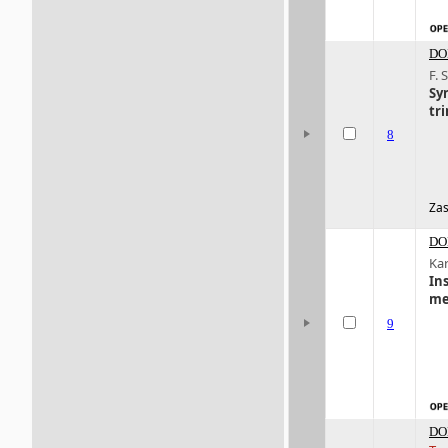
DO
F.
Sy
tr
8
Zas
DO
Kar
In
me
9
DO