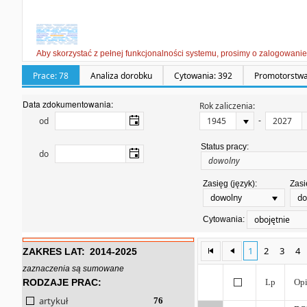
Aby skorzystać z pełnej funkcjonalności systemu, prosimy o zalogowanie
Prace: 78
Analiza dorobku
Cytowania: 392
Promotorstwa
Data zdokumentowania:
Rok zaliczenia:
-
od
Status pracy:
do
Zasięg (język):
Zasi
dowolny
do
obojętnie
Cytowania:
1
2
3
4
ZAKRES LAT:
2014-2025
zaznaczenia są sumowane
RODZAJE PRAC:
Lp
Opi
artykuł
76