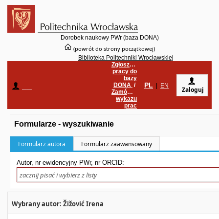
Dorobek naukowy PWr (baza DONA)
(powrót do strony początkowej)
Biblioteka Politechniki Wrocławskiej
Zgłoszenie
pracy do
bazy
PL
DONA
/
____
|
EN
Zaloguj
Zamówienie
wykazu
prac
Formularze - wyszukiwanie
Formularz autora
Formularz zaawansowany
Autor, nr ewidencyjny PWr, nr ORCID:
Wybrany autor: Žižović Irena