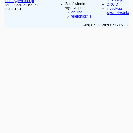
publikacji
dona@pwr.edu.pl
Zamówienie
ORCID
tel. 71 320 31 63, 71
wykazu prac
Instrukcja
320 31 61
on-line
wyszukiwania
telefonicznie
wersja: 5.11.20260727.0930