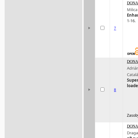
DONA 
Milica
Enhan
1-16.
7
DONA 
Adriá
Catal
Super
loade
8
Zasoby
DONA 
Draga