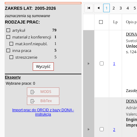
1
2
3
4
5
ZAKRES LAT:
2005-2026
zaznaczenia są sumowane
RODZAJE PRAC:
Lp
Opis p
artykuł
79
DONA 
materiał z konferencji
1
Sveto
mat.konf.niepubl.
1
Unloc
inna praca
5
s. 124
streszczenie
5
1
Wyczyść
Eksporty
0
Wybrane prace:
Zasoby
MODS
BibTex
DONA 
Adriá
Import prac do ORCID z bazy DONA -
Valen
instrukcja
Engin
impr
2