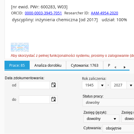
[nr ewid. PWr: 600283, W03]
ORCID:
0000-0003-3945-7051
Researcher ID:
AAM-4954-2020
dyscypliny:
inżynieria chemiczna [od 2017]
udział: 100%
Aby skorzystać z pełnej funkcjonalności systemu, prosimy o zalogowanie (d
Prace: 85
Analiza dorobku
Cytowania: 1763
Promotorstwa: 
Data zdokumentowania:
Rok zaliczenia:
-
od
Status pracy:
do
Zasięg (język):
Zasięg 
dowolny
dowo
obojętnie
Cytowania: