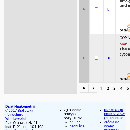
aP-x,
and 
9
DONA 
Mariu
The a
cytom
10
1
2
3
4
5
Dział Naukometrii
Zgłoszenie
Klasyfikacja
© 2017 Biblioteka
pracy do
nauk MNiSW
Politechniki
bazy DONA
(26.09.2018)
Wrocławskiej
on-line
Źródła do
Plac Grunwaldzki 11
osobiście
oceny
bud. D-21, pok. 104-108