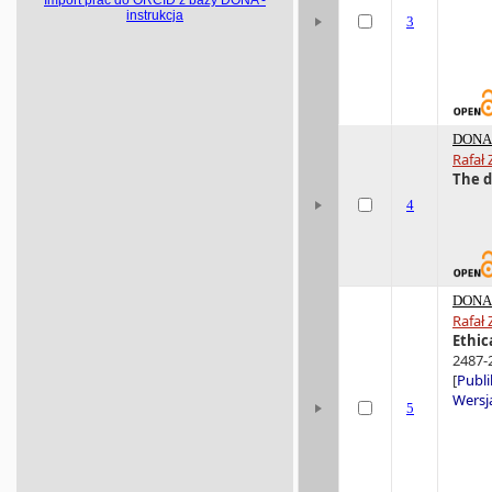
instrukcja
3
DONA 
Rafał 
The d
4
DONA 
Rafał 
Ethic
2487-
[
Publi
Wersja
5