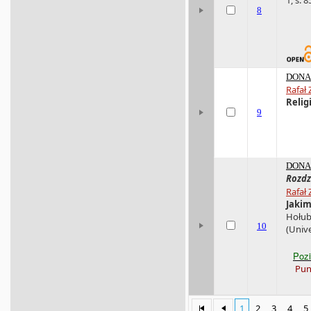
8
DONA 
Rafał 
Relig
9
DONA 
Rozdz
Rafał 
Jaki
Hołub
10
(Univ
Poz
Pun
1
2
3
4
5