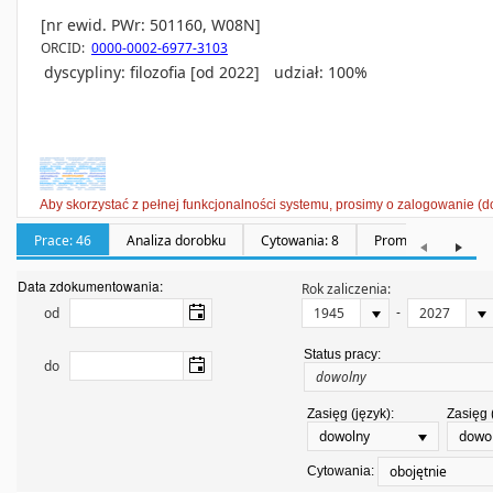
[nr ewid. PWr: 501160, W08N]
ORCID:
0000-0002-6977-3103
dyscypliny:
filozofia [od 2022]
udział: 100%
Aby skorzystać z pełnej funkcjonalności systemu, prosimy o zalogowanie (d
Prace: 46
Analiza dorobku
Cytowania: 8
Promotorstwa: 0
Data zdokumentowania:
Rok zaliczenia:
-
od
Status pracy:
do
Zasięg (język):
Zasięg 
dowolny
dowo
obojętnie
Cytowania: