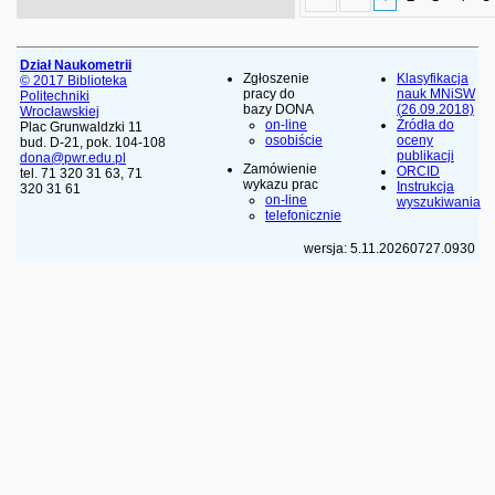
Dział Naukometrii
Zgłoszenie
Klasyfikacja
© 2017 Biblioteka
pracy do
nauk MNiSW
Politechniki
bazy DONA
(26.09.2018)
Wrocławskiej
on-line
Źródła do
Plac Grunwaldzki 11
osobiście
oceny
bud. D-21, pok. 104-108
publikacji
dona@pwr.edu.pl
Zamówienie
ORCID
tel. 71 320 31 63, 71
wykazu prac
Instrukcja
320 31 61
on-line
wyszukiwania
telefonicznie
wersja: 5.11.20260727.0930