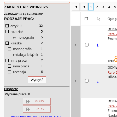
1
2
3
4
5
ZAKRES LAT:
2010-2025
zaznaczenia są sumowane
RODZAJE PRAC:
Lp
Opis p
artykuł
32
DONA 
rozdział
5
Rafał 
w monografii
5
Premi
książka
2
1
monografia
1
redakcja książek
1
inna praca
7
inna praca
1
DONA 
recenzja
6
Rafał 
Hilde
Wyczyść
2
Eksporty
0
Wybrane prace:
MODS
DONA 
Rafał 
BibTex
Filoz
Nauki 
Import prac do ORCID z bazy DONA -