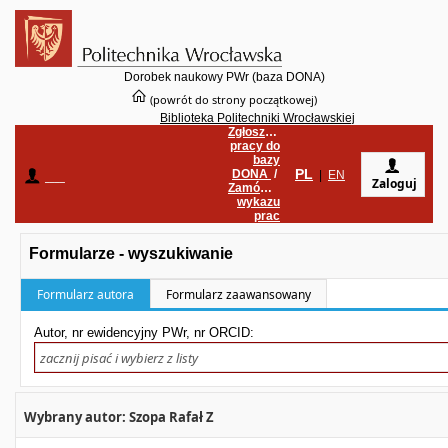
Dorobek naukowy PWr (baza DONA)
(powrót do strony początkowej)
Biblioteka Politechniki Wrocławskiej
Zgłoszenie
pracy do
bazy
PL
DONA
/
____
|
EN
Zaloguj
Zamówienie
wykazu
prac
Formularze - wyszukiwanie
Formularz autora
Formularz zaawansowany
Autor, nr ewidencyjny PWr, nr ORCID:
Wybrany autor: Szopa Rafał Z