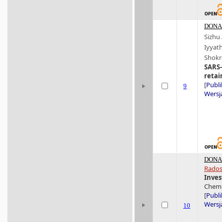
DONA 
Sizhu
Iyyat
Shokro
SARS-
retai
[
Publi
9
Wersja
DONA 
Rados
Inves
Chemis
[
Publi
Wersja
10