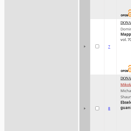
DONA 
Domin
Mappi
vol. 7
7
DONA 
Mikoł
Micha
Shaun
Ebsel
guan
8