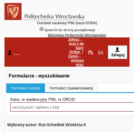
Dorobek naukowy PWr (baza DONA)
(powrót do strony początkowej)
Biblioteka Politechniki Wrocławskiej
Zgłoszenie
pracy do
bazy
PL
DONA
/
____
|
EN
Zaloguj
Zamówienie
wykazu
prac
Formularze - wyszukiwanie
Formularz autora
Formularz zaawansowany
Autor, nr ewidencyjny PWr, nr ORCID:
Wybrany autor: Rut-Schedlok Wioletta K