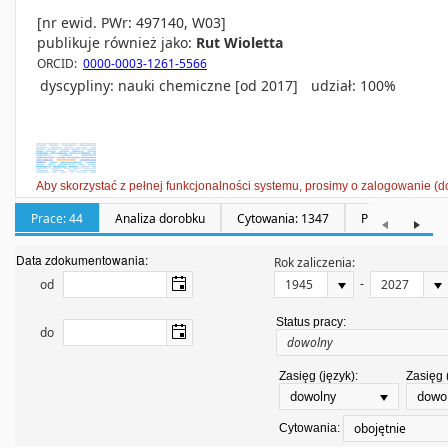
[nr ewid. PWr: 497140, W03]
publikuje również jako:
Rut Wioletta
ORCID:
0000-0003-1261-5566
dyscypliny:
nauki chemiczne [od 2017]
udział: 100%
Aby skorzystać z pełnej funkcjonalności systemu, prosimy o zalogowanie (d
Prace: 44
Analiza dorobku
Cytowania: 1347
Promotorstwa: 
Data zdokumentowania:
Rok zaliczenia:
-
od
Status pracy:
do
Zasięg (język):
Zasięg 
dowolny
dowo
obojętnie
Cytowania: