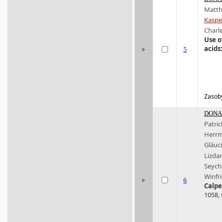
Matt
Kaspe
Charle
Use o
acids
5
Zasoby
DONA 
Patric
Herr
Gláuci
Lizdan
Seyche
Winfri
6
Calpe
1058, 