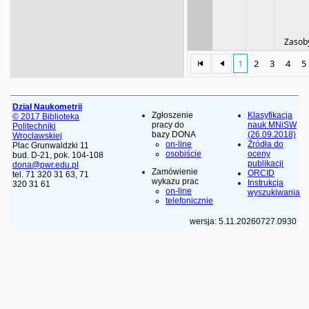
Zasoby
1
2
3
4
5
Dział Naukometrii
Zgłoszenie
Klasyfikacja
© 2017 Biblioteka
pracy do
nauk MNiSW
Politechniki
bazy DONA
(26.09.2018)
Wrocławskiej
on-line
Źródła do
Plac Grunwaldzki 11
osobiście
oceny
bud. D-21, pok. 104-108
publikacji
dona@pwr.edu.pl
Zamówienie
ORCID
tel. 71 320 31 63, 71
wykazu prac
Instrukcja
320 31 61
on-line
wyszukiwania
telefonicznie
wersja: 5.11.20260727.0930