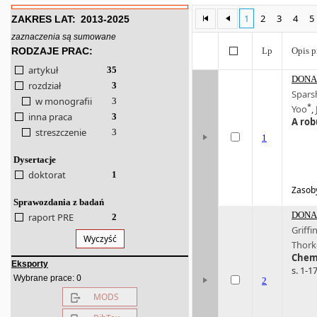
1
2
3
4
5
ZAKRES LAT:
2013-2025
zaznaczenia są sumowane
RODZAJE PRAC:
Lp
Opis p
artykuł
35
DONA 
rozdział
3
Spars
w monografii
3
*
Yoo
,
inna praca
3
A rob
streszczenie
3
1
Dysertacje
doktorat
1
Zasoby
Sprawozdania z badań
DONA 
raport PRE
2
Griffin
Wyczyść
Thork
Chemi
Eksporty
s. 1-17
0
Wybrane prace:
2
MODS