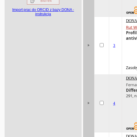
BibTex
Import prac do ORCID z bazy DONA -
instrukcja
DONA 
Rut W
Profi
antiv
3
Zasoby
DONA 
Ferna
Diffe
291, n
4
DONA 