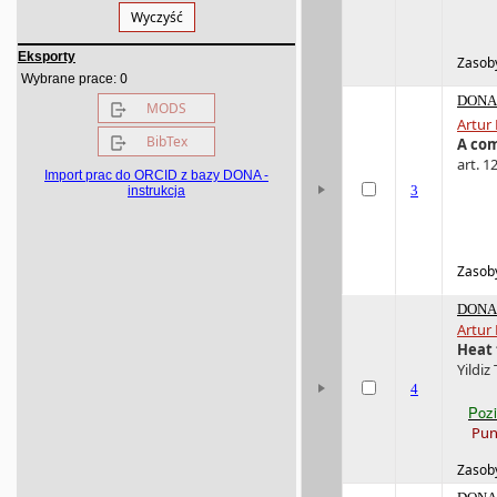
Wyczyść
Eksporty
Zasoby
0
Wybrane prace:
DONA 
MODS
Artur
BibTex
A com
art. 1
Import prac do ORCID z bazy DONA -
3
instrukcja
Zasoby
DONA 
Artur
Heat 
Yildiz
4
Pozi
Pun
Zasoby