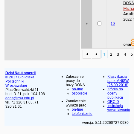
DONA 
Micha
Anali
2022 n
10
1
2
3
4
5
Dział Naukometrii
Zgłoszenie
Klasyfikacja
© 2017 Biblioteka
pracy do
nauk MNiSW
Politechniki
bazy DONA
(26.09.2018)
Wrocławskiej
on-line
Źródła do
Plac Grunwaldzki 11
osobiście
oceny
bud. D-21, pok. 104-108
publikacji
dona@pwr.edu.pl
Zamówienie
ORCID
tel. 71 320 31 63, 71
wykazu prac
Instrukcja
320 31 61
on-line
wyszukiwania
telefonicznie
wersja: 5.11.20260727.0930