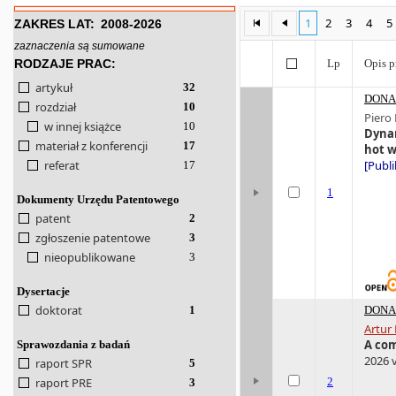
1
2
3
4
5
ZAKRES LAT:
2008-2026
zaznaczenia są sumowane
RODZAJE PRAC:
Lp
Opis p
artykuł
32
DONA 
rozdział
10
Piero
w innej książce
10
Dynam
materiał z konferencji
17
hot w
referat
[Publi
17
1
Dokumenty Urzędu Patentowego
patent
2
zgłoszenie patentowe
3
nieopublikowane
3
Dysertacje
doktorat
1
DONA 
Artur
A com
Sprawozdania z badań
2026 v
raport SPR
5
raport PRE
2
3