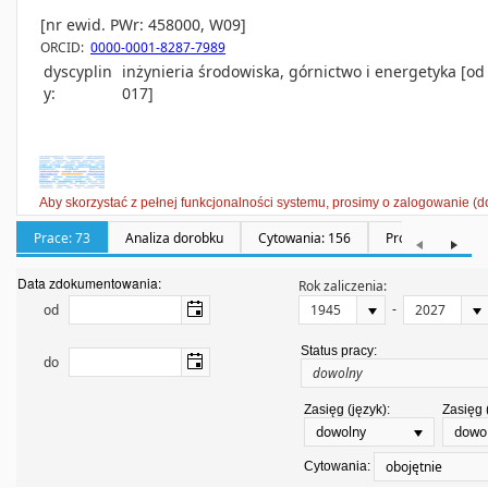
[nr ewid. PWr: 458000, W09]
ORCID:
0000-0001-8287-7989
dyscyplin
inżynieria środowiska, górnictwo i energetyka [od
y:
017]
Aby skorzystać z pełnej funkcjonalności systemu, prosimy o zalogowanie (d
Prace: 73
Analiza dorobku
Cytowania: 156
Promotorstwa: 0
Data zdokumentowania:
Rok zaliczenia:
-
od
Status pracy:
do
Zasięg (język):
Zasięg 
dowolny
dowo
obojętnie
Cytowania: