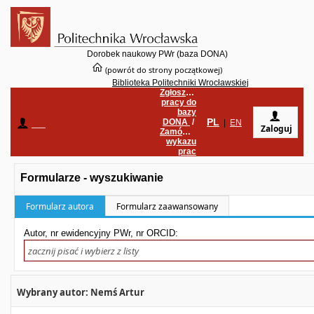
Dorobek naukowy PWr (baza DONA)
(powrót do strony początkowej)
Biblioteka Politechniki Wrocławskiej
Zgłoszenie
pracy do
bazy
PL
DONA
/
____
|
EN
Zaloguj
Zamówienie
wykazu
prac
Formularze - wyszukiwanie
Formularz autora
Formularz zaawansowany
Autor, nr ewidencyjny PWr, nr ORCID:
Wybrany autor: Nemś Artur