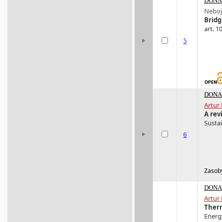
DONA 
Nebojš
Bridg
art. 1
5
DONA 
Artur
A rev
Sustai
6
Zasoby
DONA 
Artur
Therm
Energy