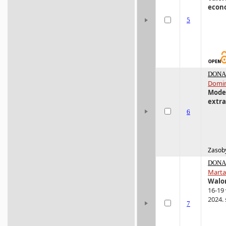
econ
5
DONA 
Domin
Model
extra
6
Zasoby
DONA 
Marta
Walo
16-19 
2024. 
7