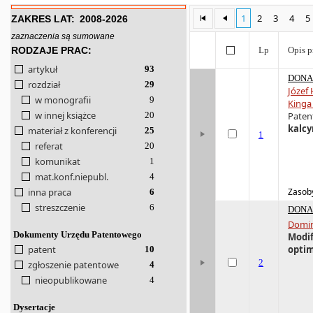
1
2
3
4
5
ZAKRES LAT:
2008-2026
zaznaczenia są sumowane
RODZAJE PRAC:
Lp
Opis p
artykuł
93
DONA 
rozdział
29
Józef
w monografii
9
Kinga
w innej książce
20
Patent
kalcy
materiał z konferencji
25
1
referat
20
komunikat
1
mat.konf.niepubl.
4
inna praca
Zasoby
6
streszczenie
6
DONA 
Domin
Dokumenty Urzędu Patentowego
Modif
patent
optim
10
2
zgłoszenie patentowe
4
nieopublikowane
4
Dysertacje