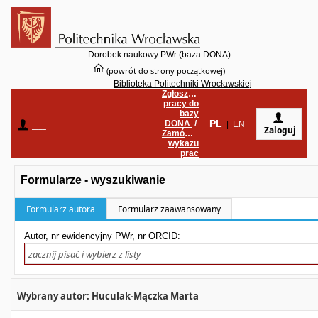
Dorobek naukowy PWr (baza DONA)
(powrót do strony początkowej)
Biblioteka Politechniki Wrocławskiej
Zgłoszenie
pracy do
bazy
PL
DONA
/
____
|
EN
Zaloguj
Zamówienie
wykazu
prac
Formularze - wyszukiwanie
Formularz autora
Formularz zaawansowany
Autor, nr ewidencyjny PWr, nr ORCID:
Wybrany autor: Huculak-Mączka Marta