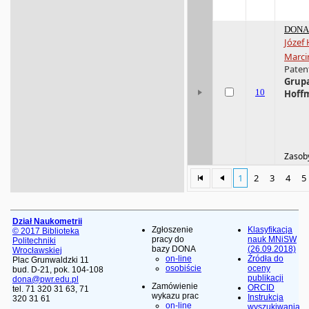
DONA 
Józef
Marci
Patent
Grupa
10
Hoffm
Zasoby
1
2
3
4
5
Dział Naukometrii
Zgłoszenie
Klasyfikacja
© 2017 Biblioteka
pracy do
nauk MNiSW
Politechniki
bazy DONA
(26.09.2018)
Wrocławskiej
on-line
Źródła do
Plac Grunwaldzki 11
osobiście
oceny
bud. D-21, pok. 104-108
publikacji
dona@pwr.edu.pl
Zamówienie
ORCID
tel. 71 320 31 63, 71
wykazu prac
Instrukcja
320 31 61
on-line
wyszukiwania