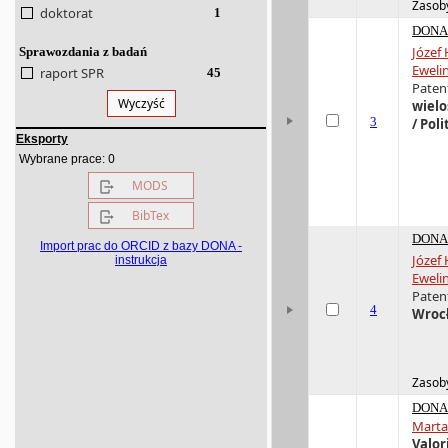
Zasoby
doktorat
1
DONA 
Józef
Sprawozdania z badań
Eweli
raport SPR
45
Patent
Wyczyść
wielo
3
/ Pol
Eksporty
0
Wybrane prace:
MODS
BibTex
DONA 
Import prac do ORCID z bazy DONA -
Józef
instrukcja
Eweli
Patent
4
Wrocł
Zasoby
DONA 
Marta
Valor