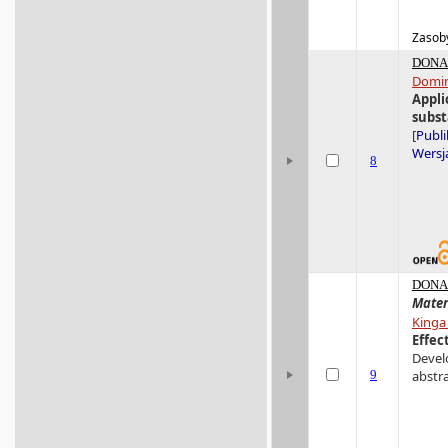
Zasoby
DONA 
Domin
Appli
subs
[
Publi
Wersja
8
DONA 
Mater
Kinga
Effec
Devel
9
abstra