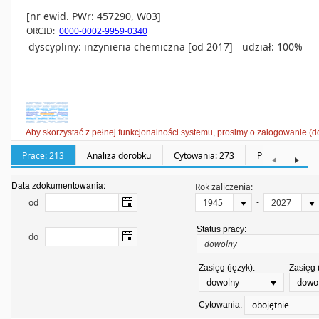
[nr ewid. PWr: 457290, W03]
ORCID:
0000-0002-9959-0340
dyscypliny:
inżynieria chemiczna [od 2017]
udział: 100%
Aby skorzystać z pełnej funkcjonalności systemu, prosimy o zalogowanie (d
Prace: 213
Analiza dorobku
Cytowania: 273
Promotorstwa: 
Data zdokumentowania:
Rok zaliczenia:
-
od
Status pracy:
do
Zasięg (język):
Zasięg 
dowolny
dowo
obojętnie
Cytowania: