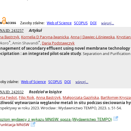
Zasoby zdalne:
Web of Science
SCOPUS
DOI
więcej...
Artykuł
NA ID: 243257
na Bastrzyk
,
Kornelia D Pacyna-Iwanicka
,
Anna J Dawiec-Liśniewska
,
Krystian
*
*
Okoro
,
Amin Shavandi
,
Daria Podstawczyk
nagement of secondary effluent using novel membrane technology 
cipitation : an integrated pilot-scale study
. Separation and Purification 
oby zdalne:
Web of Science
SCOPUS
DOI
więcej...
Rozdział w książce
NA ID: 242032
rta Fiedot
,
Filip Roik
,
Anna Bastrzyk
,
Małgorzata Gazińska
,
Bartłomiej Krysza
żliwość wytwarzania węglanów metali in situ podczas sieciowania h
spektywy w roku 2023. Wrocław : Wydawnictwo TEMPO, 2023. s. 51-54.
oziom wydawcy z wykazu MNiSW: spoza (Wydawnictwo TEMPO)
Punktacja MNiSW