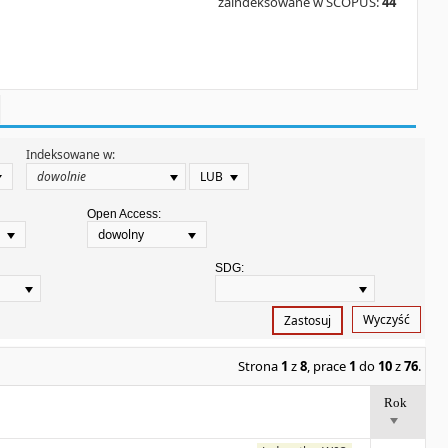
zaindeksowane w SCOPUS:
44
Indeksowane w:
LUB
Open Access:
dowolny
SDG:
Wyczyść
Zastosuj
Strona
1
z
8
, prace
1
do
10
z
76
.
Rok