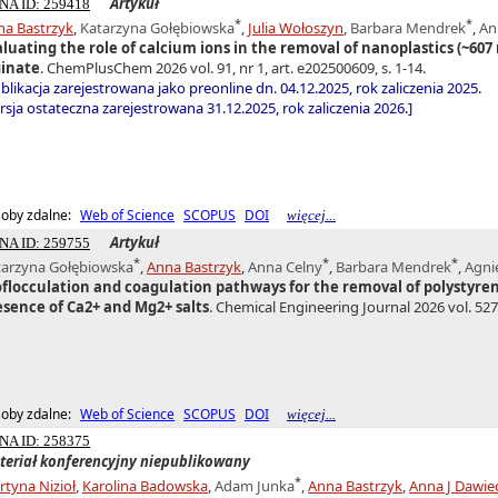
Artykuł
NA ID: 259418
*
*
na Bastrzyk
,
Katarzyna Gołębiowska
,
Julia Wołoszyn
,
Barbara Mendrek
,
An
aluating the role of calcium ions in the removal of nanoplastics (~6
ginate
. ChemPlusChem 2026 vol. 91, nr 1, art. e202500609, s. 1-14.
blikacja zarejestrowana jako preonline dn. 04.12.2025, rok zaliczenia 2025.
sja ostateczna zarejestrowana 31.12.2025, rok zaliczenia 2026.]
oby zdalne:
Web of Science
SCOPUS
DOI
więcej...
Artykuł
NA ID: 259755
*
*
*
tarzyna Gołębiowska
,
Anna Bastrzyk
,
Anna Celny
,
Barbara Mendrek
,
Agni
oflocculation and coagulation pathways for the removal of polystyren
esence of Ca2+ and Mg2+ salts
. Chemical Engineering Journal 2026 vol. 527, 
oby zdalne:
Web of Science
SCOPUS
DOI
więcej...
NA ID: 258375
teriał konferencyjny niepublikowany
*
tyna Nizioł
,
Karolina Badowska
,
Adam Junka
,
Anna Bastrzyk
,
Anna J Dawie