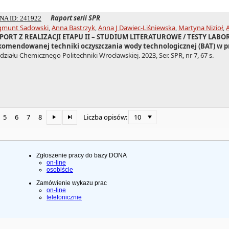
Raport serii SPR
NA ID: 241922
gmunt Sadowski
,
Anna Bastrzyk
,
Anna J Dawiec-Liśniewska
,
Martyna Nizioł
,
PORT Z REALIZACJI ETAPU II – STUDIUM LITERATUROWE / TESTY LABO
komendowanej techniki oczyszczania wody technologicznej (BAT) w pr
ziału Chemicznego Politechniki Wrocławskiej. 2023, Ser. SPR, nr 7, 67 s.
5
6
7
8
10
Liczba opisów:
Zgłoszenie pracy do bazy DONA
on-line
osobiście
Zamówienie wykazu prac
on-line
telefonicznie