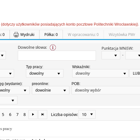
 (dotyczy użytkowników posiadających konto pocztowe Politechniki Wrocławskiej).
: 0
Wydruki
Półka: 0
W opracowaniu: 0
Wizytówka PWr
Dowolne słowa:
Punktacja MNiSW:
-
Typ pracy:
Wskaźniki:
dowolny
LUB
ęg (wydanie):
preonline:
POB:
wolny
dowolnie
5
6
7
8
10
Liczba opisów:
s pracy