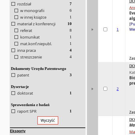
DO
rozdział
7
An
w monografii
6
Ev
w innej książce
1
al
materiał z konferencji
[
Pu
10
Wer
1
referat
8
komunikat
1
mat.konf.niepubl.
1
inna praca
4
streszczenie
4
Zas
DO
Dokumenty Urzędu Patentowego
Ka
patent
3
Bi
pr
Dysertacje
2
doktorat
1
Sprawozdania z badań
raport SPR
1
Zas
DO
Wyczyść
Ma
Eksporty
Mar