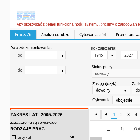
Aby skorzystać z pełnej funkcjonalności systemu, prosimy o zalogowanie
Prace: 76
Analiza dorobku
Cytowania: 564
Promotorstwa
Data zdokumentowania:
Rok zaliczenia:
-
od
Status pracy:
do
Zasięg (język):
Zasi
dowolny
do
obojętnie
Cytowania:
1
2
3
4
ZAKRES LAT:
2005-2026
zaznaczenia są sumowane
RODZAJE PRAC:
Lp
Opi
artykuł
50