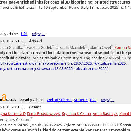
croalgae-enriched inks for coaxial 3D bioprinting: printed structure
ference & Exhibition, 15-19 September, Rome, Italy. [B.m. : b.w., 2025]. s. 1-1.
oby zdalne:
URL
więcej...
Artykuł
NA ID: 257152
*
*
*
*
bieta Grzadka
,
Ewelina Godek
,
Urszula Maciołek
,
Jolanta Orzeł
,
Roman Sz
udy on the starch-driven flocculation mechanism of sepiolite in the 
crofluidic device
. ACS Sustainable Chemistry & Engineering 2025 vol. 13, nr
blikacja zarejestrowana jako preonline dn. 28.07.2025, rok zaliczenia 2025.
sja ostateczna zarejestrowana 18.08.2025, rok zaliczenia 2025.]
Zasoby zdalne:
Web of Science
SCOPUS
DOI
więcej...
Patent
NA ID: 230167
yna Kornelia D
,
Daria Podstawczyk
,
Krystian K Czuba
,
Anna Bastrzyk
,
Kamil 
*
zemysław Chrobot
ent. nr PL 247053, opubl. 05.05.2025. Zgłosz. nr P 436860 z 01.02.2021.
Sposó
ieków komunalnych i układ do otrzymywania koncentratu z wysokim 