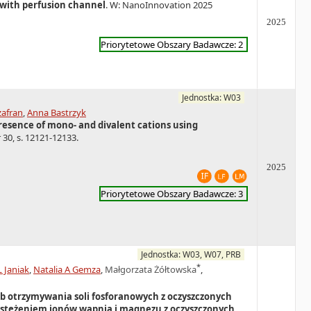
s with perfusion channel
. W: NanoInnovation 2025
2025
Priorytetowe Obszary Badawcze: 2
Jednostka: W03
afran
,
Anna Bastrzyk
presence of mono- and divalent cations using
 30, s. 12121-12133.
2025
Priorytetowe Obszary Badawcze: 3
Jednostka: W03, W07, PRB
*
L Janiak
,
Natalia A Gemza
,
Małgorzata Żółtowska
,
b otrzymywania soli fosforanowych z oczyszczonych
stężeniem jonów wapnia i magnezu z oczyszczonych