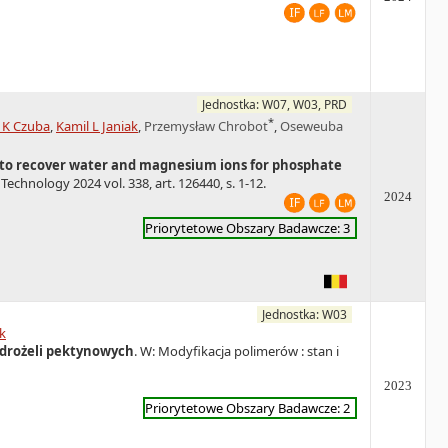
Jednostka: W07, W03, PRD
*
 K Czuba
,
Kamil L Janiak
,
Przemysław Chrobot
,
Oseweuba
to recover water and magnesium ions for phosphate
Technology 2024 vol. 338, art. 126440, s. 1-12.
2024
Priorytetowe Obszary Badawcze: 3
Jednostka: W03
k
ydrożeli pektynowych
. W: Modyfikacja polimerów : stan i
2023
Priorytetowe Obszary Badawcze: 2