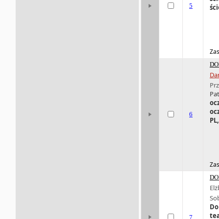
5
śc
Zas
DO
Da
Pr
Pat
oc
oc
6
PL
Zas
DO
Elż
So
Do
te
7