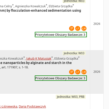
Jednostka: W03
*
*
*
na Celny
,
Agnieszka Kowalczuk
,
Elżbieta Grządka
07 nm) by flocculation-enhanced sedimentation using
2026
Priorytetowe Obszary Badawcze: 3
Jednostka: W03
*
*
*
eszka Kowalczuk
,
Jakub K Matusiak
,
Elżbieta Grządka
e nanoparticles by alginate and starch in the
art. 171907, s. 1-18.
2026
Priorytetowe Obszary Badawcze: 3
Jednostka: W03, PRB
c-Liśniewska
,
Daria Podstawczyk