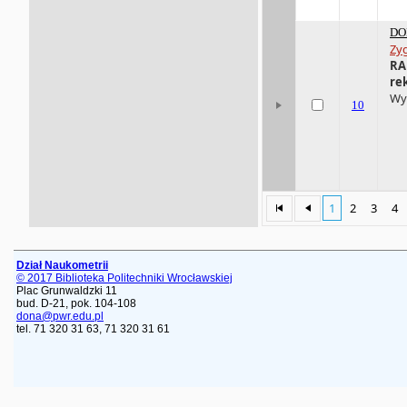
DO
Zy
RA
re
Wyd
10
1
2
3
4
Dział Naukometrii
© 2017 Biblioteka Politechniki Wrocławskiej
Plac Grunwaldzki 11
bud. D-21, pok. 104-108
dona@pwr.edu.pl
tel. 71 320 31 63, 71 320 31 61