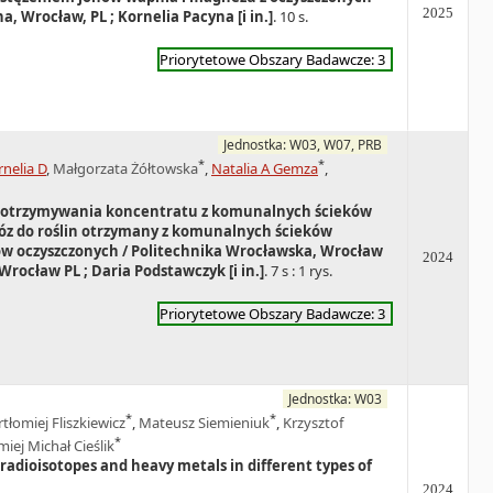
2025
 Wrocław, PL ; Kornelia Pacyna [i in.]
. 10 s.
Priorytetowe Obszary Badawcze: 3
Jednostka: W03, W07, PRB
*
*
nelia D
,
Małgorzata Żółtowska
,
Natalia A Gemza
,
 otrzymywania koncentratu z komunalnych ścieków
wóz do roślin otrzymany z komunalnych ścieków
w oczyszczonych / Politechnika Wrocławska, Wrocław
2024
Wrocław PL ; Daria Podstawczyk [i in.]
. 7 s : 1 rys.
Priorytetowe Obszary Badawcze: 3
Jednostka: W03
*
*
rtłomiej Fliszkiewicz
,
Mateusz Siemieniuk
,
Krzysztof
*
miej Michał Cieślik
adioisotopes and heavy metals in different types of
2024