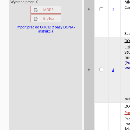
0
Mi
Wybrane prace:
Con
3
MODS
BibTex
Import prac do ORCID z bazy DONA -
instrukcja
Zas
DO
Elż
St
mi
[
Pu
Wer
4
DO
Pac
Pr
Pat
śc