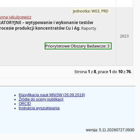
Jednostka: W03, PRD
Anna Jakubcewicz
RATORYJNE – wytypowanie i wykonanie testów
ocesie produkcji koncentratów Cu i Ag
. Raporty
2023
Priorytetowe Obszary Badawcze: 3
Strona
1
z
8
, prace
1
do
10
z
76
.
Klasyfikacja nauk MNiSW (26.09.2018)
Źródła do oceny publikacji
ORCID
Instrukcja wyszukiwania
wersja: 5.11.20260727.0930