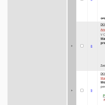
DO
An
V 
Ma
pre
8
Zas
DO
Ma
Mo
per
9
P