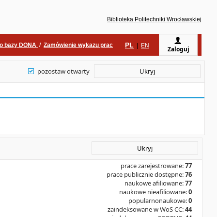
Biblioteka Politechniki Wrocławskiej
PL
do bazy DONA
/
Zamówienie wykazu prac
|
EN
Zaloguj
pozostaw otwarty
Ukryj
Ukryj
prace zarejestrowane:
77
prace publicznie dostępne:
76
naukowe afiliowane:
77
naukowe nieafiliowane:
0
popularnonaukowe:
0
zaindeksowane w WoS CC:
44