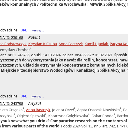
ieków komunalnych / Politechnika Wrocławska ; MPWiK Spółka Akcyjna,
oby zdalne:
URL
więcej...
Patent
NA ID: 230168
ria Podstawczyk
,
Krystian K Czuba
,
Anna Bastrzyk
,
Kamil L Janiak
,
Pacyna Kor
*
zemysław Chrobot
ent. nr PL 245785, opubl. 14.10.2024. Zgłosz. nr 436862 z 01.02.2021.
Sposób
zyszczonych do wykorzystania jako nawóz dla roślin, koncentrat, na
zyszczonych, układ do otrzymania koncentratu z komunalnych ściekó
, Miejskie Przedsiębiorstwo Wodociągów i Kanalizacji Spółka Akcyjna, 
oby zdalne:
URL
więcej...
Artykuł
NA ID: 243798
*
*
*
bieta Grządka
,
Anna Bastrzyk
,
Jolanta Orzeł
,
Agata Oszczak-Nowińska
,
Ba
*
*
*
*
bczyński
,
Olgierd Spławski
,
Katarzyna Gołębiowska
,
Oskar Ronda
,
Bartło
 you know what you drink? Comparative research on the contents of r
a from various parts of the world
. Foods 2024 vol. 13, nr 5, art. 742, s. 1-17.