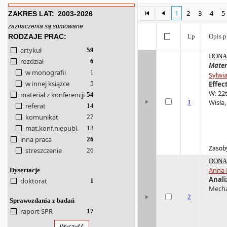
1
2
3
4
5
ZAKRES LAT:
2003-2026
zaznaczenia są sumowane
RODZAJE PRAC:
Lp
Opis p
artykuł
59
DONA 
rozdział
6
Mater
w monografii
1
Sylwi
w innej książce
5
Effec
W: 22
materiał z konferencji
54
Wisła,
1
referat
14
komunikat
27
mat.konf.niepubl.
13
inna praca
26
Zasoby
streszczenie
26
DONA 
Anna 
Dysertacje
Anali
doktorat
1
Mechan
2
Sprawozdania z badań
raport SPR
17
Wyczyść