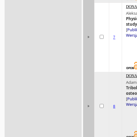
DONA 
Aleks
Physi
study
[
Publi
Wersja
7
DONA 
Adam 
Tribo
osteo
[
Publi
Wersja
8