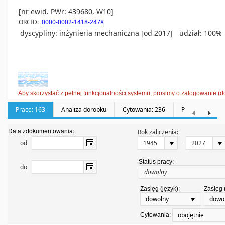
[nr ewid. PWr: 439680, W10]
ORCID:
0000-0002-1418-247X
dyscypliny:
inżynieria mechaniczna [od 2017]
udział: 100%
Aby skorzystać z pełnej funkcjonalności systemu, prosimy o zalogowanie (d
Prace: 163
Analiza dorobku
Cytowania: 236
Promotorstwa: 
Data zdokumentowania:
Rok zaliczenia:
-
od
Status pracy:
do
Zasięg (język):
Zasięg 
dowolny
dowo
obojętnie
Cytowania: