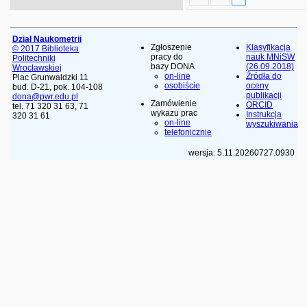
Dział Naukometrii
Zgłoszenie
Klasyfikacja
© 2017 Biblioteka
pracy do
nauk MNiSW
Politechniki
bazy DONA
(26.09.2018)
Wrocławskiej
on-line
Źródła do
Plac Grunwaldzki 11
osobiście
oceny
bud. D-21, pok. 104-108
publikacji
dona@pwr.edu.pl
Zamówienie
ORCID
tel. 71 320 31 63, 71
wykazu prac
Instrukcja
320 31 61
on-line
wyszukiwania
telefonicznie
wersja: 5.11.20260727.0930