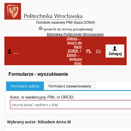
Dorobek naukowy PWr (baza DONA)
(powrót do strony początkowej)
Biblioteka Politechniki Wrocławskiej
Zgłoszenie
pracy do
bazy
PL
DONA
/
____
|
EN
Zaloguj
Zamówienie
wykazu
prac
Formularze - wyszukiwanie
Formularz autora
Formularz zaawansowany
Autor, nr ewidencyjny PWr, nr ORCID:
Wybrany autor: Nikodem Anna M