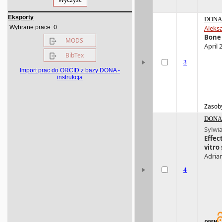
Eksporty
DONA 
0
Wybrane prace:
Aleks
Bone 
MODS
April 
BibTex
3
Import prac do ORCID z bazy DONA -
instrukcja
Zasoby
DONA 
Sylwi
Effec
vitro
Adrian
4