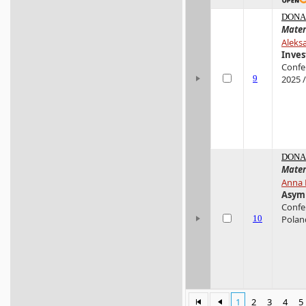
DONA 
Mater
Aleks
Inves
Confe
9
2025 /
DONA 
Mater
Anna 
Asymm
Confer
10
Poland
1
2
3
4
5