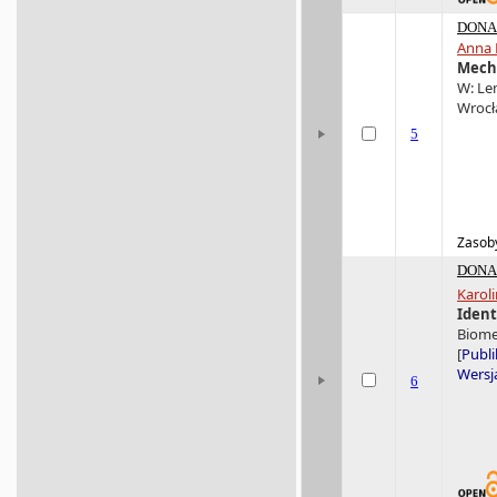
DONA 
Anna 
Mecha
W: Lem
Wrocł
5
Zasoby
DONA 
Karol
Ident
Biomec
[
Publi
Wersja
6