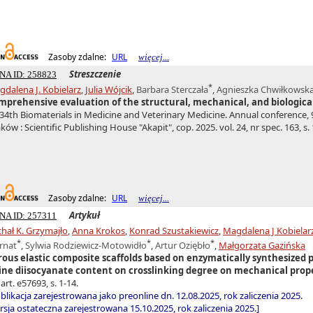
Zasoby zdalne:
URL
więcej...
Streszczenie
NA ID: 258823
*
dalena J. Kobielarz
,
Julia Wójcik
,
Barbara Sterczała
,
Agnieszka Chwiłkowsk
mprehensive evaluation of the structural, mechanical, and biological 
34th Biomaterials in Medicine and Veterinary Medicine. Annual conference, 
ków : Scientific Publishing House "Akapit", cop. 2025. vol. 24, nr spec. 163, s.
Zasoby zdalne:
URL
więcej...
Artykuł
NA ID: 257311
hał K. Grzymajło
,
Anna Krokos
,
Konrad Szustakiewicz
,
Magdalena J Kobielar
*
*
*
rnat
,
Sylwia Rodziewicz-Motowidło
,
Artur Oziębło
,
Małgorzata Gazińska
rous elastic composite scaffolds based on enzymatically synthesized pol
sine diisocyanate content on crosslinking degree on mechanical prop
 art. e57693, s. 1-14.
blikacja zarejestrowana jako preonline dn. 12.08.2025, rok zaliczenia 2025.
sja ostateczna zarejestrowana 15.10.2025, rok zaliczenia 2025.]