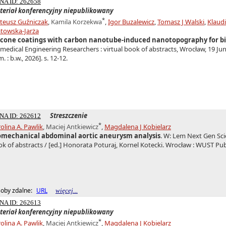
NA ID: 262658
teriał konferencyjny niepublikowany
*
teusz Guźniczak
,
Kamila Korzekwa
,
Igor Buzalewicz
,
Tomasz J Walski
,
Klaudi
atowska-Jarża
licone coatings with carbon nanotube-induced nanotopography for bi
medical Engineering Researchers : virtual book of abstracts, Wrocław, 19 Ju
m. : b.w., 2026]. s. 12-12.
Streszczenie
NA ID: 262612
*
olina A. Pawlik
,
Maciej Antkiewicz
,
Magdalena J Kobielarz
omechanical abdominal aortic aneurysm analysis
. W: Lem Next Gen Sci
k of abstracts / [ed.] Honorata Poturaj, Kornel Kotecki. Wrocław : WUST Pub
oby zdalne:
URL
więcej...
NA ID: 262613
teriał konferencyjny niepublikowany
*
olina A. Pawlik
,
Maciej Antkiewicz
,
Magdalena J Kobielarz