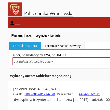
____
Formularze - wyszukiwanie
Formularz autora
Formularz zaawansowany
Autor, nr ewidencyjny PWr, nr ORCID:
Wybrany autor: Kobielarz Magdalena J
[nr ewid. PWr: 436940, W10]
ORCID:
0000-0002-0191-6390
Researcher ID:
AAL-6063-2021
dyscypliny:
inżynieria mechaniczna [od 2017]
udział: 10