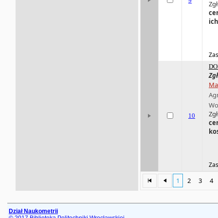
9
Zgł
ce
ic
Zas
DO
Zg
Ma
Ag
Wo
Zgł
10
ce
ko
Zas
1
2
3
4
Dział Naukometrii
© 2017 Biblioteka Politechniki Wrocławskiej