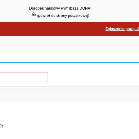
Dorobek naukowy PWr (baza DONA)
(powrót do strony początkowej)
Zgłoszenie pracy 
0%