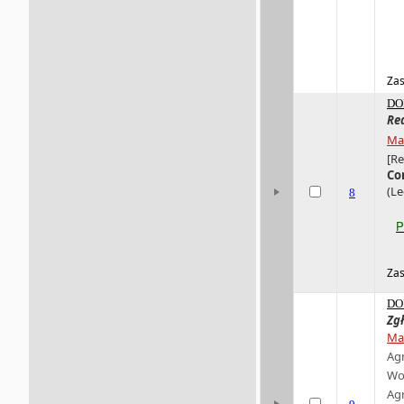
Zas
DO
Re
Mag
[Re
Co
(Le
8
P
Zas
DO
Zg
Ma
Ag
Wo
Ag