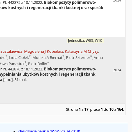
2024
r PL 442875 z 18.11.2022.
Biokompozyty polimerowo-
ów kostnych i regeneracji tkanki kostnej oraz sposób
Jednostka: W03, W10
zustakiewicz
,
Magdalena J Kobielarz
,
Katarzyna M Chyży
,
*
*
*
*
dło
,
Lidia Ciołek
,
Monika A Biernat
,
Piotr Szterner
,
Anna
*
*
ława Panasiuk
,
Piotr Bollin
r PL 442876 z 18.11.2022.
Biokompozyty polimerowo-
2024
ypełniania ubytków kostnych i regeneracji tkanki
[i in.]
. 51 s : il.
Strona
1
z
17
, prace
1
do
10
z
164
.
Klasyfikacja nauk MNiSW (26.09.2018)