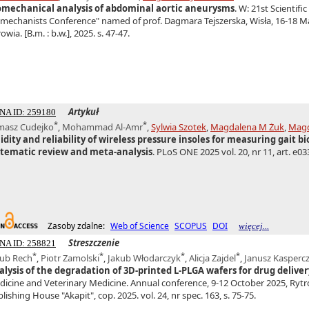
omechanical analysis of abdominal aortic aneurysms
. W: 21st Scientif
mechanists Conference" named of prof. Dagmara Tejszerska, Wisła, 16-18 M
owia. [B.m. : b.w.], 2025. s. 47-47.
Artykuł
NA ID: 259180
*
*
masz Cudejko
,
Mohammad Al-Amr
,
Sylwia Szotek
,
Magdalena M Żuk
,
Magd
idity and reliability of wireless pressure insoles for measuring gait b
stematic review and meta-analysis
. PLoS ONE 2025 vol. 20, nr 11, art. e033
Zasoby zdalne:
Web of Science
SCOPUS
DOI
więcej...
Streszczenie
NA ID: 258821
*
*
*
*
kub Rech
,
Piotr Zamolski
,
Jakub Włodarczyk
,
Alicja Zajdel
,
Janusz Kasperc
alysis of the degradation of 3D-printed L-PLGA wafers for drug delive
icine and Veterinary Medicine. Annual conference, 9-12 October 2025, Rytro
lishing House "Akapit", cop. 2025. vol. 24, nr spec. 163, s. 75-75.