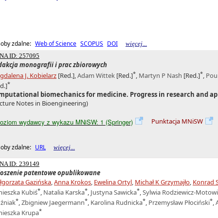
oby zdalne:
Web of Science
SCOPUS
DOI
więcej...
NA ID: 257095
dakcja monografii i prac zbiorowych
*
*
dalena J. Kobielarz
[Red.]
,
Adam Wittek
[Red.]
,
Martyn P Nash
[Red.]
,
Poul
*
d.]
mputational biomechanics for medicine. Progress in research and ap
cture Notes in Bioengineering)
Punktacja MNiSW
oziom wydawcy z wykazu MNiSW: 1 (Springer)
oby zdalne:
URL
więcej...
NA ID: 239149
łoszenie patentowe opublikowane
łgorzata Gazińska
,
Anna Krokos
,
Ewelina Ortyl
,
Michał K Grzymajło
,
Konrad S
*
*
*
nieszka Kubiś
,
Natalia Karska
,
Justyna Sawicka
,
Sylwia Rodziewicz-Motowi
*
*
*
*
źniak
,
Zbigniew Jaegermann
,
Karolina Rudnicka
,
Przemysław Płociński
,
*
nieszka Krupa