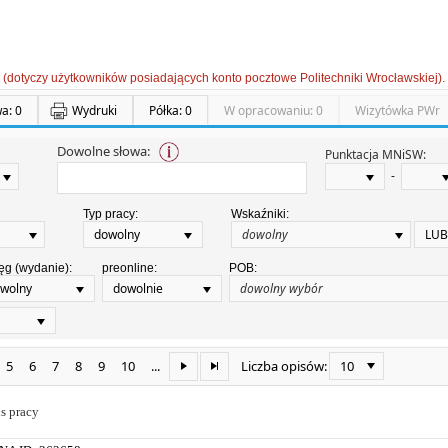
 (dotyczy użytkowników posiadających konto pocztowe Politechniki Wrocławskiej).
a: 0
Wydruki
Półka: 0
W opracowaniu: 0
Wizytówka PWr
Dowolne słowa:
Punktacja MNiSW:
-
Typ pracy:
Wskaźniki:
dowolny
LUB
ęg (wydanie):
preonline:
POB:
wolny
dowolnie
5
6
7
8
9
10
...
10
Liczba opisów:
s pracy