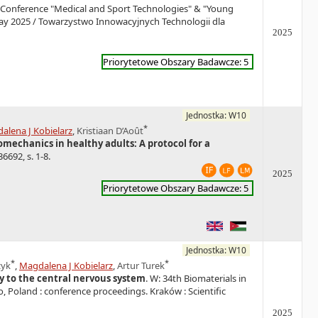
ic Conference "Medical and Sport Technologies" & "Young
ay 2025 / Towarzystwo Innowacyjnych Technologii dla
2025
Priorytetowe Obszary Badawcze: 5
Jednostka: W10
*
alena J Kobielarz
,
Kristiaan D’Août
iomechanics in healthy adults: A protocol for a
6692, s. 1-8.
2025
Priorytetowe Obszary Badawcze: 5
Jednostka: W10
*
*
zyk
,
Magdalena J Kobielarz
,
Artur Turek
ry to the central nervous system
. W: 34th Biomaterials in
, Poland : conference proceedings. Kraków : Scientific
2025