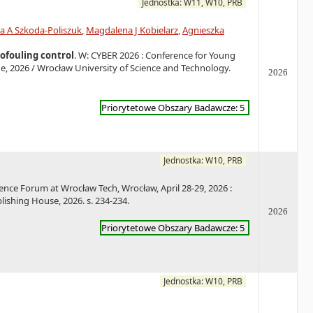
Jednostka: W11, W10, PRB
a A Szkoda-Poliszuk
,
Magdalena J Kobielarz
,
Agnieszka
ofouling control
. W: CYBER 2026 : Conference for Young
ne, 2026 / Wrocław University of Science and Technology.
2026
Priorytetowe Obszary Badawcze: 5
Jednostka: W10, PRB
ence Forum at Wrocław Tech, Wrocław, April 28-29, 2026 :
lishing House, 2026. s. 234-234.
2026
Priorytetowe Obszary Badawcze: 5
Jednostka: W10, PRB