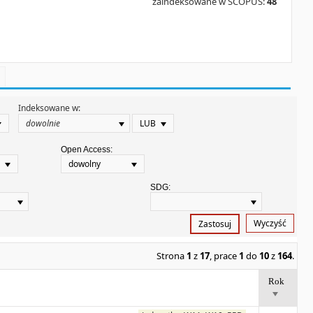
zaindeksowane w SCOPUS:
48
Indeksowane w:
LUB
Open Access:
dowolny
SDG:
Wyczyść
Zastosuj
Strona
1
z
17
, prace
1
do
10
z
164
.
Rok