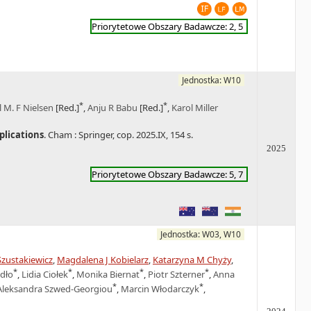
Priorytetowe Obszary Badawcze: 2, 5
Jednostka: W10
*
*
 M. F Nielsen
[Red.]
,
Anju R Babu
[Red.]
,
Karol Miller
plications
. Cham : Springer, cop. 2025.IX, 154 s.
2025
Priorytetowe Obszary Badawcze: 5, 7
Jednostka: W03, W10
zustakiewicz
,
Magdalena J Kobielarz
,
Katarzyna M Chyży
,
*
*
*
*
dło
,
Lidia Ciołek
,
Monika Biernat
,
Piotr Szterner
,
Anna
*
*
Aleksandra Szwed-Georgiou
,
Marcin Włodarczyk
,