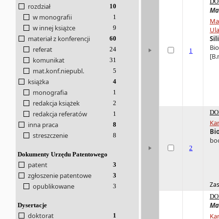
DO
rozdział
10
Ma
w monografii
1
Ma
w innej książce
9
Ul
materiał z konferencji
Si
60
Bio
referat
24
1
[B.
komunikat
31
mat.konf.niepubl.
5
książka
4
monografia
1
redakcja książek
2
DO
redakcja referatów
1
Kar
inna praca
8
Bi
streszczenie
8
boo
2
Dokumenty Urzędu Patentowego
patent
3
zgłoszenie patentowe
3
Zas
opublikowane
3
DO
Ma
Dysertacje
doktorat
1
Kar