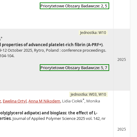
Priorytetowe Obszary Badawcze: 2, 5
Jednostka: W10
*
a
properties of advanced platelet-rich fibrin (A-PRF+)
.
9-12 October 2025, Rytro, Poland : conference proceedings.
 104-104.
2025
Priorytetowe Obszary Badawcze: 5, 7
Jednostka: W03, W10
*
z
,
Ewelina Ortyl
,
Anna M Nikodem
,
Lidia Ciołek
,
Monika
y(glycerol adipate) and bioglass: the effect of L-
erties
. Journal of Applied Polymer Science 2025 vol. 142, nr
2025