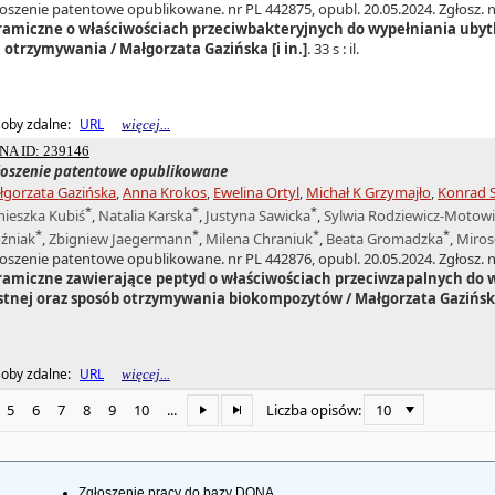
oszenie patentowe opublikowane. nr PL 442875, opubl. 20.05.2024. Zgłosz. n
ramiczne o właściwościach przeciwbakteryjnych do wypełniania ubytk
h otrzymywania / Małgorzata Gazińska [i in.]
. 33 s : il.
oby zdalne:
URL
więcej...
NA ID: 239146
łoszenie patentowe opublikowane
łgorzata Gazińska
,
Anna Krokos
,
Ewelina Ortyl
,
Michał K Grzymajło
,
Konrad S
*
*
*
nieszka Kubiś
,
Natalia Karska
,
Justyna Sawicka
,
Sylwia Rodziewicz-Motowi
*
*
*
*
źniak
,
Zbigniew Jaegermann
,
Milena Chraniuk
,
Beata Gromadzka
,
Miros
oszenie patentowe opublikowane. nr PL 442876, opubl. 20.05.2024. Zgłosz. n
ramiczne zawierające peptyd o właściwościach przeciwzapalnych do w
stnej oraz sposób otrzymywania biokompozytów / Małgorzata Gazińska 
oby zdalne:
URL
więcej...
5
6
7
8
9
10
...
10
Liczba opisów:
Zgłoszenie pracy do bazy DONA