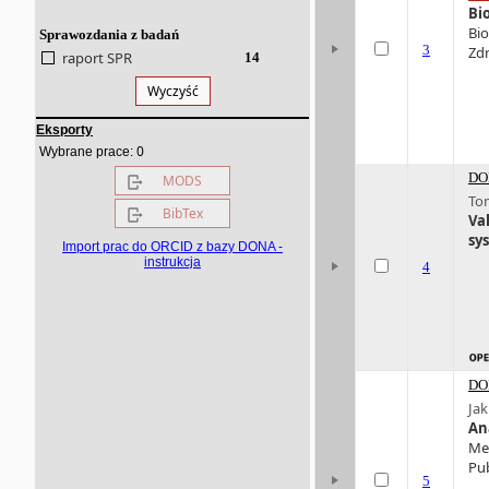
Bi
Bio
Sprawozdania z badań
3
Zdr
raport SPR
14
Wyczyść
Eksporty
0
Wybrane prace:
DO
MODS
To
BibTex
Val
sy
Import prac do ORCID z bazy DONA -
instrukcja
4
DO
Ja
An
Med
Pub
5