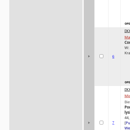
DO
Mag
Co
W: 
Kra
6
DO
Mic
Bie
Po
ly
44,
[
Pu
7
Wer