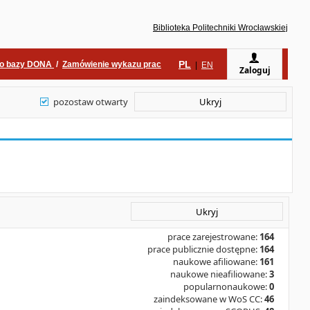
Biblioteka Politechniki Wrocławskiej
PL
do bazy DONA
/
Zamówienie wykazu prac
|
EN
Zaloguj
pozostaw otwarty
Ukryj
Ukryj
prace zarejestrowane:
164
prace publicznie dostępne:
164
naukowe afiliowane:
161
naukowe nieafiliowane:
3
popularnonaukowe:
0
zaindeksowane w WoS CC:
46