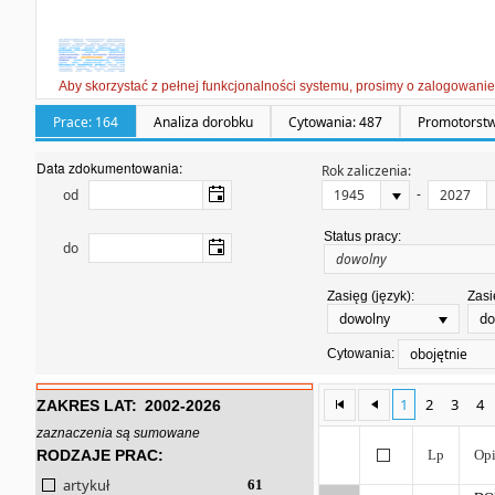
Aby skorzystać z pełnej funkcjonalności systemu, prosimy o zalogowanie
Prace: 164
Analiza dorobku
Cytowania: 487
Promotorstw
Data zdokumentowania:
Rok zaliczenia:
-
od
Status pracy:
do
Zasięg (język):
Zasi
dowolny
do
obojętnie
Cytowania:
1
2
3
4
ZAKRES LAT:
2002-2026
zaznaczenia są sumowane
RODZAJE PRAC:
Lp
Opi
artykuł
61