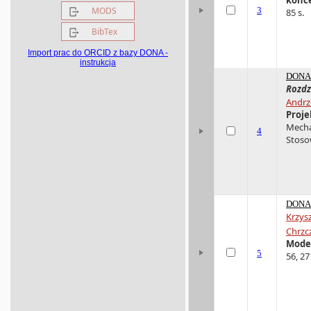
MODS
3
85 s.
BibTex
Import prac do ORCID z bazy DONA -
instrukcja
DONA 
Rozdz
Andrz
Proje
Mechan
4
Stosow
DONA 
Krzysz
Chrzc
Model
5
56, 27 