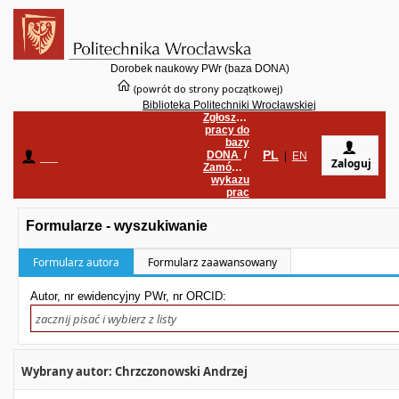
Dorobek naukowy PWr (baza DONA)
(powrót do strony początkowej)
Biblioteka Politechniki Wrocławskiej
Zgłoszenie
pracy do
bazy
PL
DONA
/
____
|
EN
Zaloguj
Zamówienie
wykazu
prac
Formularze - wyszukiwanie
Formularz autora
Formularz zaawansowany
Autor, nr ewidencyjny PWr, nr ORCID:
Wybrany autor: Chrzczonowski Andrzej