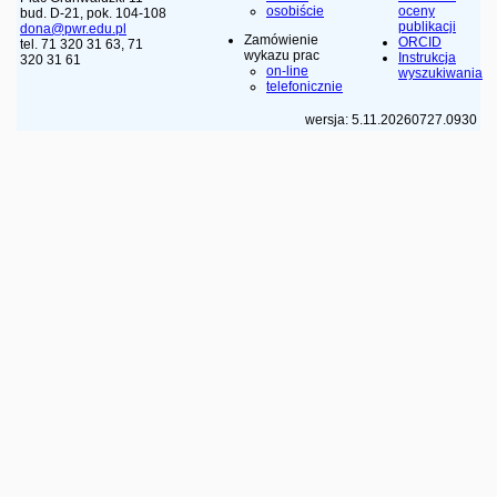
osobiście
oceny
bud. D-21, pok. 104-108
publikacji
dona@pwr.edu.pl
Zamówienie
ORCID
tel. 71 320 31 63, 71
wykazu prac
Instrukcja
320 31 61
on-line
wyszukiwania
telefonicznie
wersja: 5.11.20260727.0930