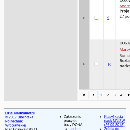
DONA 
Andrz
Proje
2 / po
9
DONA 
Marek
Roma
Rozbu
10
nadz
1
2
3
4
Dział Naukometrii
Zgłoszenie
Klasyfikacja
© 2017 Biblioteka
pracy do
nauk MNiSW
Politechniki
bazy DONA
(26.09.2018)
Wrocławskiej
on-line
Źródła do
Plac Grunwaldzki 11