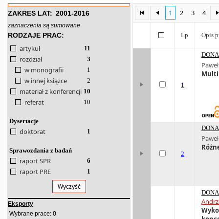
1
2
3
4
ZAKRES LAT:
2001-2016
zaznaczenia są sumowane
RODZAJE PRAC:
Lp
Opis p
artykuł
11
DONA 
rozdział
3
Paweł
w monografii
1
Multi
w innej książce
2
1
materiał z konferencji
10
referat
10
Dysertacje
DONA 
doktorat
1
Paweł
Różne
Sprawozdania z badań
2
raport SPR
6
raport PRE
1
Wyczyść
DONA 
Andrz
Eksporty
Wykon
0
Wybrane prace:
konc