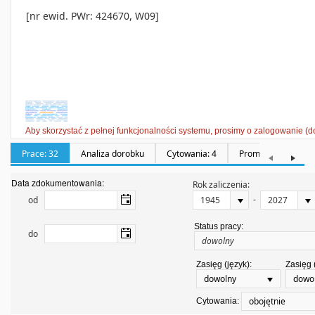
[nr ewid. PWr: 424670, W09]
Aby skorzystać z pełnej funkcjonalności systemu, prosimy o zalogowanie (d
Prace: 32
Analiza dorobku
Cytowania: 4
Promotorstwa: 0
Data zdokumentowania:
Rok zaliczenia:
-
od
Status pracy:
do
Zasięg (język):
Zasięg 
dowolny
dowo
obojętnie
Cytowania: