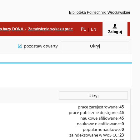
Biblioteka Politechniki Wrocławskiej
PL
do bazy DONA
/
Zamówienie wykazu prac
|
EN
Zaloguj
pozostaw otwarty
Ukryj
Ukryj
prace zarejestrowane:
45
prace publicznie dostępne:
45
naukowe afiliowane:
45
naukowe nieafiliowane:
0
popularnonaukowe:
0
zaindeksowane w WoS CC:
23