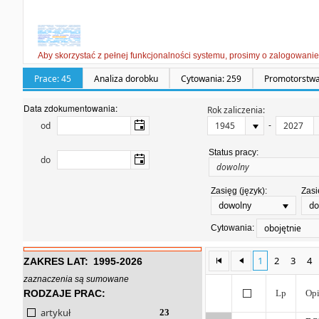
Aby skorzystać z pełnej funkcjonalności systemu, prosimy o zalogowanie
Prace: 45
Analiza dorobku
Cytowania: 259
Promotorstwa
Data zdokumentowania:
Rok zaliczenia:
-
od
Status pracy:
do
Zasięg (język):
Zasi
dowolny
do
obojętnie
Cytowania:
1
2
3
4
ZAKRES LAT:
1995-2026
zaznaczenia są sumowane
RODZAJE PRAC:
Lp
Opi
artykuł
23