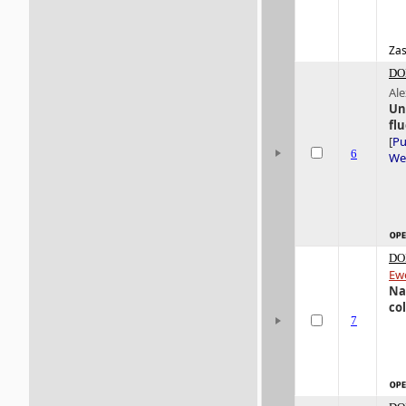
Zas
DO
Ale
Un
fl
[
Pu
6
Wer
DO
Ew
Na
col
7