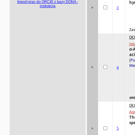
Import prac do ORCID z bazy DONA -
hy
instrukcja
3
Zas
DO
Jo
α-
ac
[
Pu
Wer
4
DO
Ag
Th
sp
5