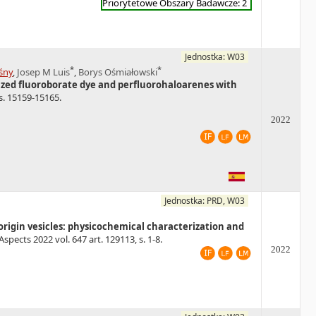
Priorytetowe Obszary Badawcze: 2
Jednostka: W03
*
*
śny
,
Josep M Luis
,
Borys Ośmiałowski
ized fluoroborate dye and perfluorohaloarenes with
 s. 15159-15165.
2022
Jednostka: PRD, W03
-origin vesicles: physicochemical characterization and
spects 2022 vol. 647 art. 129113, s. 1-8.
2022