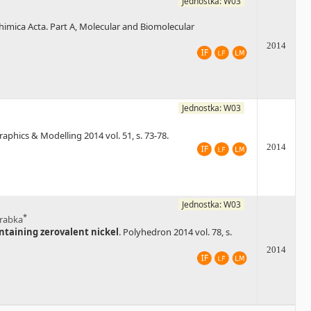
Jednostka: W03
himica Acta. Part A, Molecular and Biomolecular
2014
Jednostka: W03
raphics & Modelling 2014 vol. 51, s. 73-78.
2014
Jednostka: W03
*
rabka
ontaining zerovalent nickel
. Polyhedron 2014 vol. 78, s.
2014