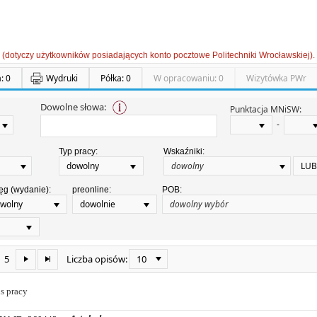
 (dotyczy użytkowników posiadających konto pocztowe Politechniki Wrocławskiej).
: 0
Wydruki
Półka: 0
W opracowaniu: 0
Wizytówka PWr
Dowolne słowa:
Punktacja MNiSW:
-
Typ pracy:
Wskaźniki:
dowolny
LUB
ęg (wydanie):
preonline:
POB:
wolny
dowolnie
5
10
Liczba opisów:
s pracy