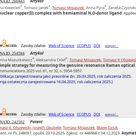
Artykuł
NA ID: 260443
*
*
*
na Kwiecień
,
Tomasz Janek
,
Tomasz Misiaszek
,
Anna Pyra
,
Żaneta Czyżni
nuclear copper(II) complex with hemiaminal N,O-donor ligand
. Applie
Zasoby zdalne:
Web of Science
SCOPUS
DOI
więcej...
Artykuł
NA ID: 254584
*
*
anna Mazurkiewicz
,
Aleksandra Orlef
,
Tomasz Misiaszek
,
Tomasz K Olszews
simple strategy for measuring the genuine resonance Raman optical 
munications 2025 vol. 61, nr 32, s. 5954-5957.
blikacja zarejestrowana jako preonline dn. 26.03.2025, rok zaliczenia 2025.
sja ostateczna zarejestrowana 16.04.2025, rok zaliczenia 2025.]
Zasoby zdalne:
Web of Science
SCOPUS
DOI
więcej...
Patent
NA ID: 242502
asz K. Olszewski
,
Joseph Gbubele
,
Tomasz Misiaszek
,
Błażej Dziuk
ent. nr PL 248097, opubl. 20.10.2025. Zgłosz. nr 446966 z 04.12.2023.
Asymet