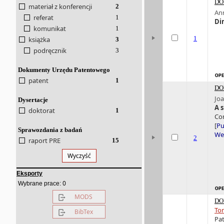
DO
materiał z konferencji
2
An
referat
1
Di
komunikat
1
1
książka
3
podręcznik
3
Dokumenty Urzędu Patentowego
patent
1
DO
Jo
Dysertacje
A 
doktorat
1
Com
[
Pu
Sprawozdania z badań
Wer
2
raport PRE
15
Wyczyść
Eksporty
0
Wybrane prace:
MODS
DO
Tom
BibTex
Pat