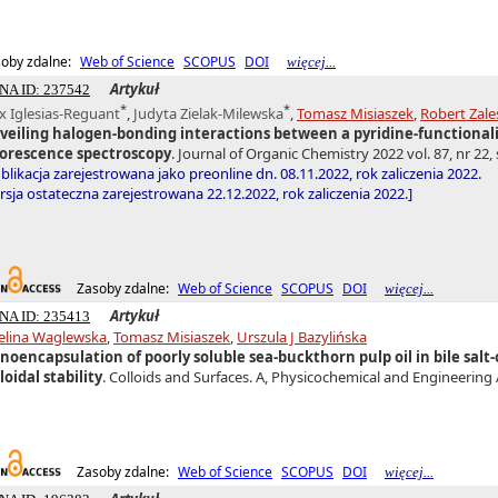
oby zdalne:
Web of Science
SCOPUS
DOI
więcej...
Artykuł
NA ID: 237542
*
*
x Iglesias-Reguant
,
Judyta Zielak-Milewska
,
Tomasz Misiaszek
,
Robert Zale
veiling halogen-bonding interactions between a pyridine-functional
uorescence spectroscopy
. Journal of Organic Chemistry 2022 vol. 87, nr 22,
blikacja zarejestrowana jako preonline dn. 08.11.2022, rok zaliczenia 2022.
sja ostateczna zarejestrowana 22.12.2022, rok zaliczenia 2022.]
Zasoby zdalne:
Web of Science
SCOPUS
DOI
więcej...
Artykuł
NA ID: 235413
elina Waglewska
,
Tomasz Misiaszek
,
Urszula J Bazylińska
noencapsulation of poorly soluble sea-buckthorn pulp oil in bile salt
loidal stability
. Colloids and Surfaces. A, Physicochemical and Engineering A
Zasoby zdalne:
Web of Science
SCOPUS
DOI
więcej...