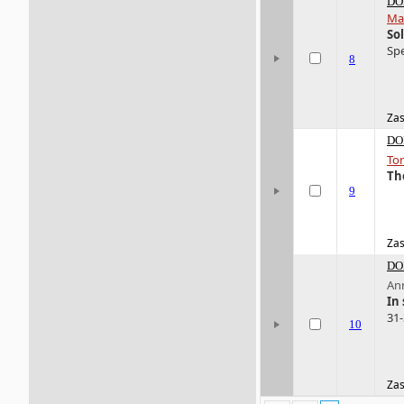
DO
Ma
So
Spe
8
Zas
DO
To
Th
9
Zas
DO
An
In
31-
10
Zas