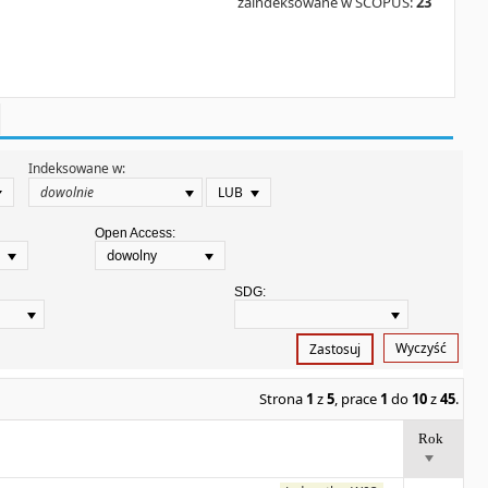
zaindeksowane w SCOPUS:
23
Indeksowane w:
LUB
Open Access:
dowolny
SDG:
Wyczyść
Zastosuj
Strona
1
z
5
, prace
1
do
10
z
45
.
Rok