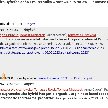
droksyfosfonianów / Politechnika Wrocławska, Wrocław, PL : Tomasz Ol
oby zdalne:
URL
więcej...
Artykuł
NA ID: 240530
*
seph Gbubele
,
Tomasz Misiaszek
,
Miłosz Siczek
,
Tomasz K Olszewski
Amido sulphones as useful intermediates in the preparation of C-c
ids
. Organic and Biomolecular Chemistry 2023 vol. 21, nr 30, s. 6180-6191.
blikacja zarejestrowana jako preonline dn. 21.07.2023, rok zaliczenia 2023.
sja ostateczna zarejestrowana 05.09.2023, rok zaliczenia 2023.]
Zasoby zdalne:
Web of Science
SCOPUS
DOI
więcej...
Artykuł
NA ID: 240742
*
nieszka Wojciechowska
,
Tomasz L Rojek
,
Tomasz Misiaszek
,
Anna Gągor
,
Pi
e supramolecular hybrid inorganic–organic L-argininato-based copper(
ectroscopic and thermal properties
. Inorganica Chimica Acta 2023 vol. 557