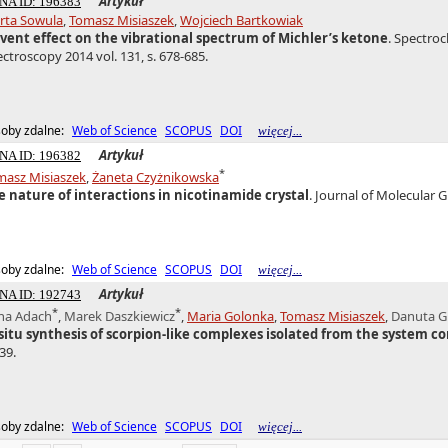
Artykuł
NA ID: 196383
rta Sowula
,
Tomasz Misiaszek
,
Wojciech Bartkowiak
lvent effect on the vibrational spectrum of Michler’s ketone
. Spectroc
ctroscopy 2014 vol. 131, s. 678-685.
oby zdalne:
Web of Science
SCOPUS
DOI
więcej...
Artykuł
NA ID: 196382
*
masz Misiaszek
,
Żaneta Czyżnikowska
e nature of interactions in nicotinamide crystal
. Journal of Molecular G
oby zdalne:
Web of Science
SCOPUS
DOI
więcej...
Artykuł
NA ID: 192743
*
*
na Adach
,
Marek Daszkiewicz
,
Maria Golonka
,
Tomasz Misiaszek
,
Danuta G
 situ synthesis of scorpion-like complexes isolated from the system c
39.
oby zdalne:
Web of Science
SCOPUS
DOI
więcej...