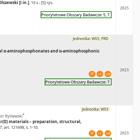
szewski [i in.]
. 10 s : [5] rys.
2025
Priorytetowe Obszary Badawcze: 5, 7
Jednostka: W03, PRD
hiral α-aminophosphonates and α-aminophosphonic
2023
Priorytetowe Obszary Badawcze: 7
Jednostka: W03
*
otr Rytlewski
II) materials – preparation, structural,
, art. 121698, s. 1-10.
2023