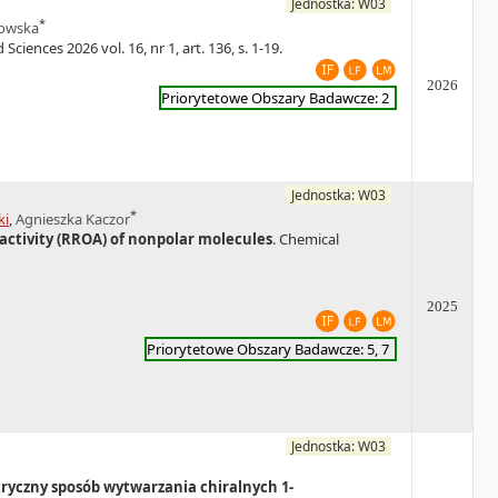
Jednostka: W03
*
kowska
d Sciences 2026 vol. 16, nr 1, art. 136, s. 1-19.
2026
Priorytetowe Obszary Badawcze: 2
Jednostka: W03
*
ki
,
Agnieszka Kaczor
activity (RROA) of nonpolar molecules
. Chemical
2025
Priorytetowe Obszary Badawcze: 5, 7
Jednostka: W03
ryczny sposób wytwarzania chiralnych 1-