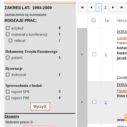
1
2
ZAKRES LAT:
1993-2009
zaznaczenia są sumowane
RODZAJE PRAC:
Lp
Opis p
artykuł
8
DONA 
materiał z konferencji
1
Lucja
referat
1
Patent
koher
Dokumenty Urzędu Patentowego
kwant
1
patent
1
Jacak
Dysertacje
doktorat
1
Zasoby
DONA 
Sprawozdania z badań
Pauli
raport SPR
3
How n
raport PRE
4
2
Wyczyść
Eksporty
0
Wybrane prace: