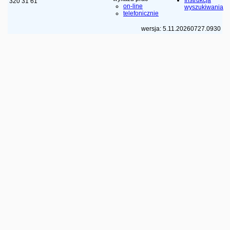
320 31 61
on-line
wyszukiwania
telefonicznie
wersja: 5.11.20260727.0930