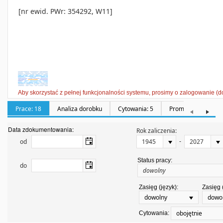
[nr ewid. PWr: 354292, W11]
Aby skorzystać z pełnej funkcjonalności systemu, prosimy o zalogowanie (d
Prace: 18
Analiza dorobku
Cytowania: 5
Promotorstwa: 0
Data zdokumentowania:
Rok zaliczenia:
-
od
Status pracy:
do
Zasięg (język):
Zasięg 
dowolny
dowo
obojętnie
Cytowania: