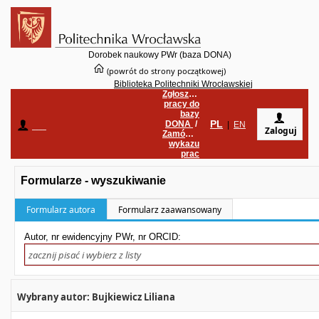
Dorobek naukowy PWr (baza DONA)
(powrót do strony początkowej)
Biblioteka Politechniki Wrocławskiej
Zgłoszenie
pracy do
bazy
PL
DONA
/
____
|
EN
Zaloguj
Zamówienie
wykazu
prac
Formularze - wyszukiwanie
Formularz autora
Formularz zaawansowany
Autor, nr ewidencyjny PWr, nr ORCID:
Wybrany autor: Bujkiewicz Liliana