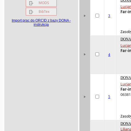
DONA 
MODS
Lucja
BibTex
Far-i
3
Import prac do ORCID z bazy DONA -
instrukcja
Zasoby
DONA 
Lucja
Far-i
4
DONA 
Lucja
Far-i
06381
5
Zasoby
DONA 
Lilian