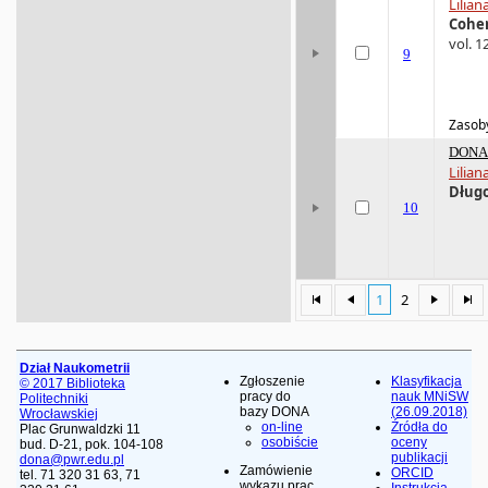
Lilian
Coher
vol. 1
9
Zasoby
DONA 
Lilian
Długo
10
1
2
Dział Naukometrii
Zgłoszenie
Klasyfikacja
© 2017 Biblioteka
pracy do
nauk MNiSW
Politechniki
bazy DONA
(26.09.2018)
Wrocławskiej
on-line
Źródła do
Plac Grunwaldzki 11
osobiście
oceny
bud. D-21, pok. 104-108
publikacji
dona@pwr.edu.pl
Zamówienie
ORCID
tel. 71 320 31 63, 71
wykazu prac
Instrukcja