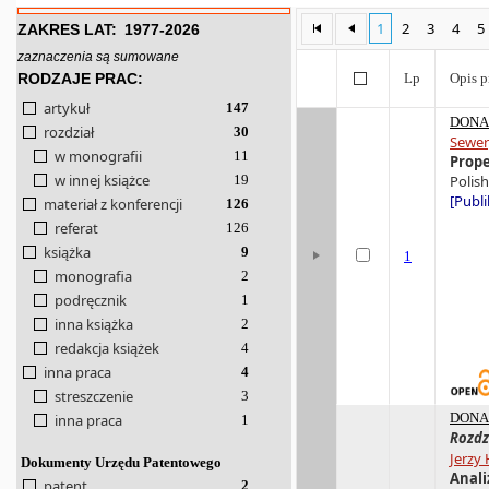
1
2
3
4
5
ZAKRES LAT:
1977-2026
zaznaczenia są sumowane
RODZAJE PRAC:
Lp
Opis p
artykuł
147
DONA 
rozdział
30
Sewer
w monografii
11
Prope
w innej książce
19
Polish
[Publi
materiał z konferencji
126
referat
126
książka
9
1
monografia
2
podręcznik
1
inna książka
2
redakcja książek
4
inna praca
4
streszczenie
3
DONA 
inna praca
1
Rozdz
Jerzy 
Dokumenty Urzędu Patentowego
Anali
patent
2