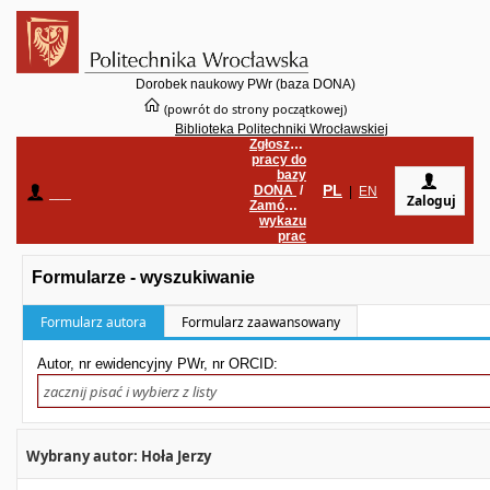
Dorobek naukowy PWr (baza DONA)
(powrót do strony początkowej)
Biblioteka Politechniki Wrocławskiej
Zgłoszenie
pracy do
bazy
PL
DONA
/
____
|
EN
Zaloguj
Zamówienie
wykazu
prac
Formularze - wyszukiwanie
Formularz autora
Formularz zaawansowany
Autor, nr ewidencyjny PWr, nr ORCID:
Wybrany autor: Hoła Jerzy