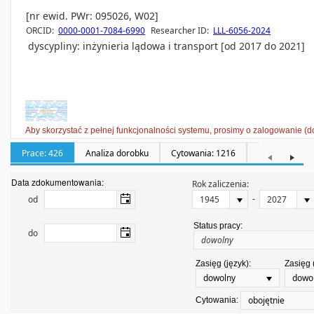
[nr ewid. PWr: 095026, W02]
ORCID:
0000-0001-7084-6990
Researcher ID:
LLL-6056-2024
dyscypliny:
inżynieria lądowa i transport [od 2017 do 2021]
Aby skorzystać z pełnej funkcjonalności systemu, prosimy o zalogowanie (d
Prace: 426
Analiza dorobku
Cytowania: 1216
Promotorstwa:
Data zdokumentowania:
Rok zaliczenia:
-
od
Status pracy:
do
Zasięg (język):
Zasięg 
dowolny
dowo
obojętnie
Cytowania: