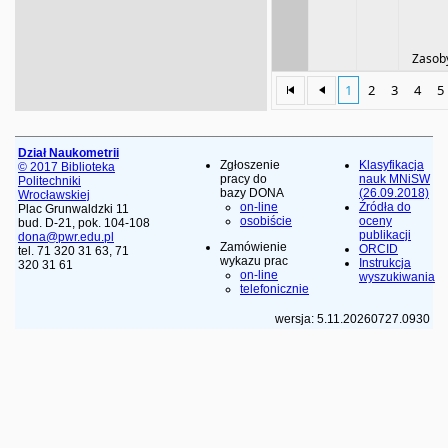
Zasoby
1
2
3
4
5
Dział Naukometrii
Zgłoszenie
Klasyfikacja
© 2017 Biblioteka
pracy do
nauk MNiSW
Politechniki
bazy DONA
(26.09.2018)
Wrocławskiej
on-line
Źródła do
Plac Grunwaldzki 11
osobiście
oceny
bud. D-21, pok. 104-108
publikacji
dona@pwr.edu.pl
Zamówienie
ORCID
tel. 71 320 31 63, 71
wykazu prac
Instrukcja
320 31 61
on-line
wyszukiwania
telefonicznie
wersja: 5.11.20260727.0930