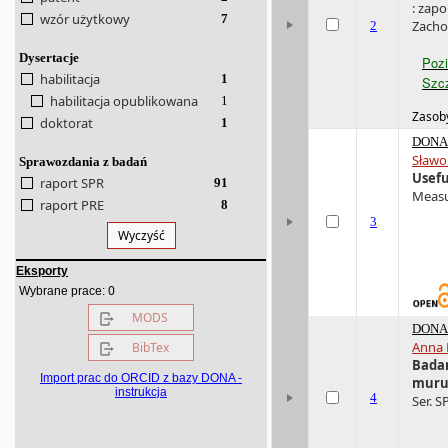
: zap
wzór użytkowy
7
Zacho
2
Dysertacje
Poz
habilitacja
1
Szcz
habilitacja opublikowana
1
Zasoby
doktorat
1
DONA 
Sławo
Sprawozdania z badań
Usefu
raport SPR
91
Measur
raport PRE
8
3
Wyczyść
Eksporty
0
Wybrane prace:
MODS
DONA 
Anna 
BibTex
Badan
Import prac do ORCID z bazy DONA -
muru
instrukcja
4
Ser. S